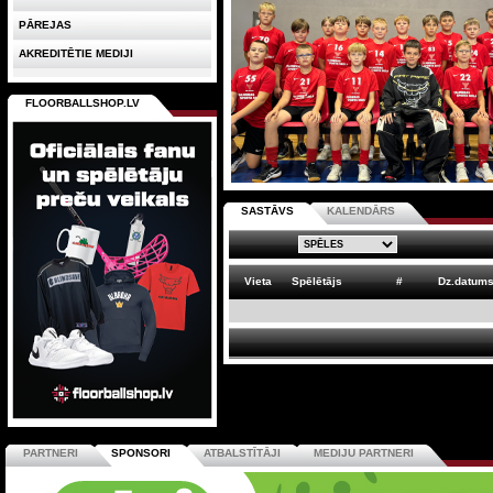
PĀREJAS
AKREDITĒTIE MEDIJI
FLOORBALLSHOP.LV
SASTĀVS
KALENDĀRS
Vieta
Spēlētājs
#
Dz.datum
PARTNERI
SPONSORI
ATBALSTĪTĀJI
MEDIJU PARTNERI