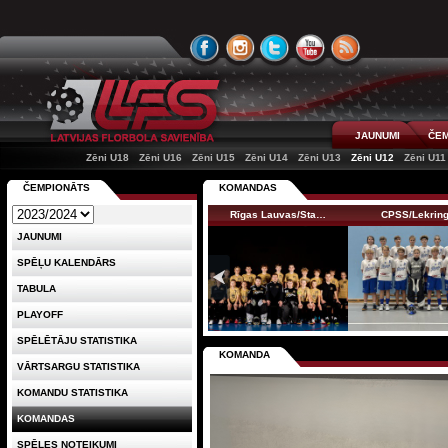
JAUNUMI
ČEM
Zēni U18
Zēni U16
Zēni U15
Zēni U14
Zēni U13
Zēni U12
Zēni U11
ČEMPIONĀTS
KOMANDAS
Rīgas Lauvas/Sta…
CPSS/Lekrin
JAUNUMI
SPĒĻU KALENDĀRS
TABULA
PLAYOFF
SPĒLĒTĀJU STATISTIKA
KOMANDA
VĀRTSARGU STATISTIKA
KOMANDU STATISTIKA
KOMANDAS
SPĒLES NOTEIKUMI