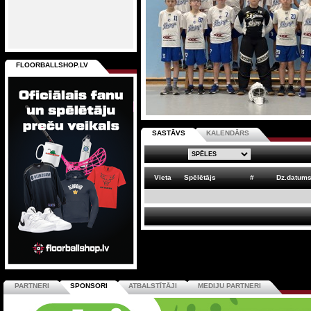
FLOORBALLSHOP.LV
SASTĀVS
KALENDĀRS
Vieta
Spēlētājs
#
Dz.datum
PARTNERI
SPONSORI
ATBALSTĪTĀJI
MEDIJU PARTNERI