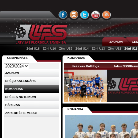
JAUNUMI
ČEM
Zēni U18
Zēni U16
Zēni U15
Zēni U14
Zēni U13
Zēni U12
Zēni U11
ČEMPIONĀTS
KOMANDAS
Ķekavas Bulldogs
Talsu NSS/Kra
JAUNUMI
SPĒĻU KALENDĀRS
KOMANDAS
SPĒLES NOTEIKUMI
PĀREJAS
KOMANDA
AKREDITĒTIE MEDIJI