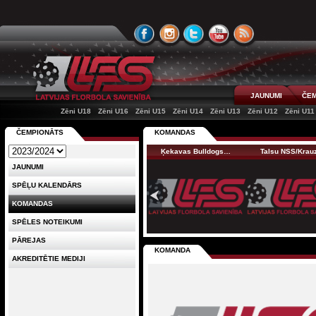
JAUNUMI
ČEM
Zēni U18
Zēni U16
Zēni U15
Zēni U14
Zēni U13
Zēni U12
Zēni U11
ČEMPIONĀTS
KOMANDAS
Ķekavas Bulldogs…
Talsu NSS/Kra
JAUNUMI
SPĒĻU KALENDĀRS
KOMANDAS
SPĒLES NOTEIKUMI
PĀREJAS
KOMANDA
AKREDITĒTIE MEDIJI