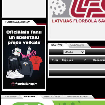
FLOORBALLSHOP.LV
SASTĀVS
KALENDĀRS
Vieta
Spēlētājs
#
Dz.datum
PARTNERI
SPONSORI
ATBALSTĪTĀJI
MEDIJU PARTNERI