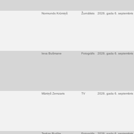
Normunds Krūmiņš
Žurnālists
2026. gada 6. septembris
Ieva Bušmane
Fotogrāfs
2026. gada 6. septembris
Mārtiņš Zemzaris
TV
2026. gada 6. septembris
Terēze Rudīte
Fotogrāfs
2026. gada 6. septembris