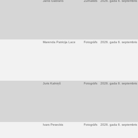
Jānis Gabrāns
Žurnālists
2026. gada 6. septembris
Marenda Patricija Lace
Fotogrāfs
2026. gada 6. septembris
Juris Kalniņš
Fotogrāfs
2026. gada 6. septembris
Ivars Peseckis
Fotogrāfs
2026. gada 6. septembris