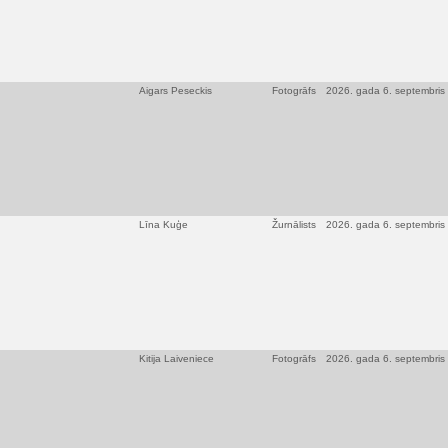
Aigars Peseckis
Fotogrāfs
2026. gada 6. septembris
Līna Kuģe
Žurnālists
2026. gada 6. septembris
Kitija Laiveniece
Fotogrāfs
2026. gada 6. septembris