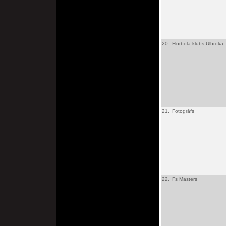
20.
Florbola klubs Ulbroka
21.
Fotogrāfs
22.
Fs Masters