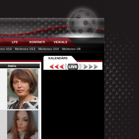
I
LFS
KONTAKTI
VEIKALS
nes U14
Meitenes U12
Meitenes U10
Meitenes U8
KALENDĀRS
Attēls