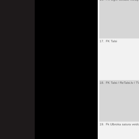
17.
FK Talsi
18.
FK Talsi / ReTalsi.lv / 
19.
Fk Ulbroka satura veid