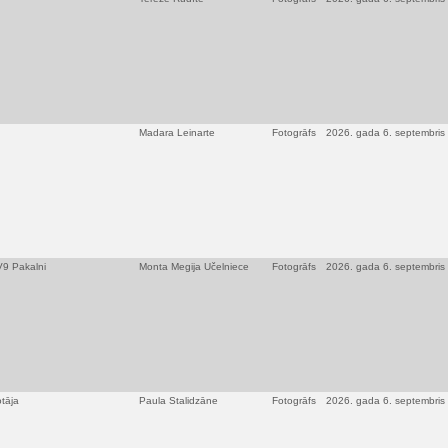
Madara Leinarte
Fotogrāfs
2026. gada 6. septembris
TV9 Pakalni
Monta Megija Učelniece
Fotogrāfs
2026. gada 6. septembris
otāja
Paula Stalidzāne
Fotogrāfs
2026. gada 6. septembris