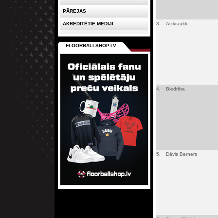
PĀREJAS
AKREDITĒTIE MEDIJI
3.
Aizkraukle
FLOORBALLSHOP.LV
4.
Biedrība
5.
Dāvis Berners