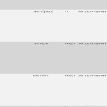
Jurijs Ņečiporenko
TV
2026. gada 6. septembris
Jānis Rudzītis
Fotogrāfs
2026. gada 6. septembris
Dāvis Berners
Fotogrāfs
2026. gada 6. septembris