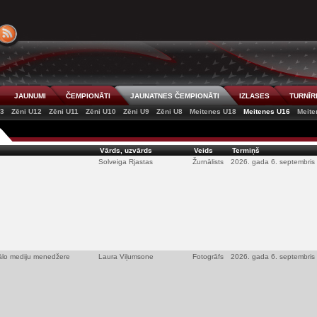
JAUNUMI
ČEMPIONĀTI
JAUNATNES ČEMPIONĀTI
IZLASES
TURNĪR
13
Zēni U12
Zēni U11
Zēni U10
Zēni U9
Zēni U8
Meitenes U18
Meitenes U16
Meite
Vārds, uzvārds
Veids
Termiņš
Solveiga Rjastas
Žurnālists
2026. gada 6. septembris
iālo mediju menedžere
Laura Viļumsone
Fotogrāfs
2026. gada 6. septembris