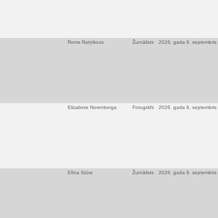
Rems Ratņikovs
Žurnālists
2026. gada 6. septembris
Elizabete Norenberga
Fotogrāfs
2026. gada 6. septembris
Elīna Stūre
Žurnālists
2026. gada 6. septembris