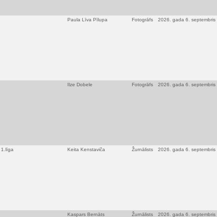
Paula Līva Pīlupa
Fotogrāfs
2026. gada 6. septembris
Ilze Dobele
Fotogrāfs
2026. gada 6. septembris
1.līga
Keita Kenstaviča
Žurnālists
2026. gada 6. septembris
Kaspars Bernāts
Žurnālists
2026. gada 6. septembris