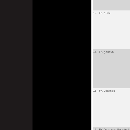
13.
FK Kurši
14.
FK Ķekava
15.
FK Lekrings
16.
FK Ogre sociālie mēdiji