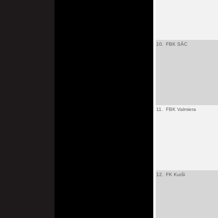
10.
FBK SĀC
11.
FBK Valmiera
12.
FK Kurši