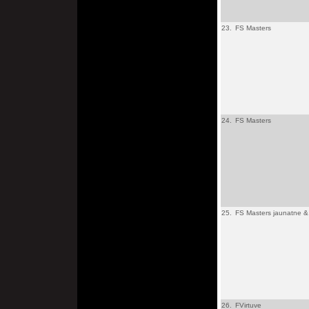
23.
FS Masters
24.
FS Masters
25.
FS Masters jaunatne & 
26.
FVirtuve