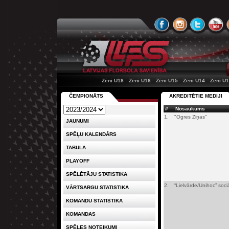
Zēni U18
Zēni U16
Zēni U15
Zēni U14
Zēni U
ČEMPIONĀTS
AKREDITĒTIE MEDIJI
#
Nosaukums
1.
"Ogres Ziņas"
JAUNUMI
SPĒĻU KALENDĀRS
TABULA
PLAYOFF
SPĒLĒTĀJU STATISTIKA
2.
“Lielvārde/Unihoc” soc
VĀRTSARGU STATISTIKA
KOMANDU STATISTIKA
KOMANDAS
SPĒLES NOTEIKUMI