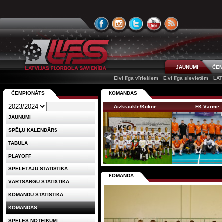
JAUNUMI
ČEM
Elvi līga vīriešiem
Elvi līga sievietēm
LAT
ČEMPIONĀTS
KOMANDAS
Aizkraukle/Kokne…
FK Vārme
JAUNUMI
SPĒĻU KALENDĀRS
TABULA
PLAYOFF
SPĒLĒTĀJU STATISTIKA
KOMANDA
VĀRTSARGU STATISTIKA
KOMANDU STATISTIKA
KOMANDAS
SPĒLES NOTEIKUMI