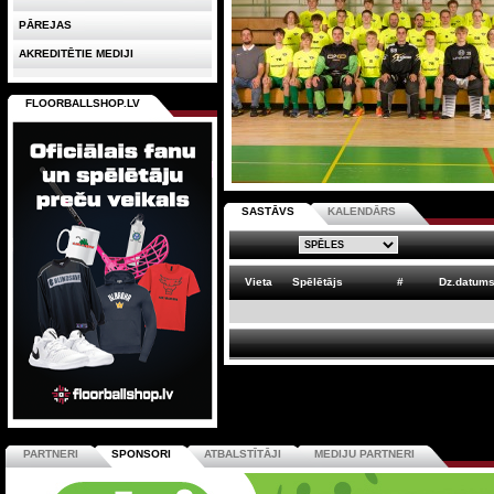
PĀREJAS
AKREDITĒTIE MEDIJI
FLOORBALLSHOP.LV
SASTĀVS
KALENDĀRS
Vieta
Spēlētājs
#
Dz.datum
PARTNERI
SPONSORI
ATBALSTĪTĀJI
MEDIJU PARTNERI