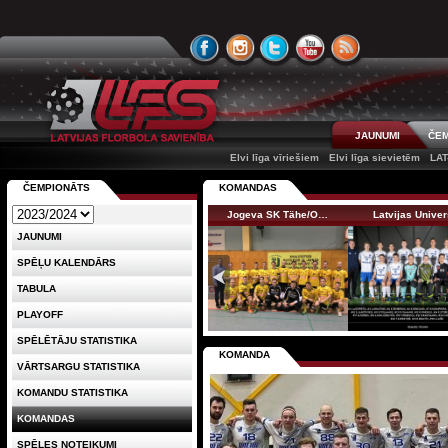
JAUNUMI
ČEM
Elvi līga vīriešiem
Elvi līga sievietēm
LAT
ČEMPIONĀTS
KOMANDAS
Jogeva SK Tähe/O…
Latvijas Unive
JAUNUMI
SPĒĻU KALENDĀRS
TABULA
PLAYOFF
SPĒLĒTĀJU STATISTIKA
KOMANDA
VĀRTSARGU STATISTIKA
KOMANDU STATISTIKA
KOMANDAS
SPĒLES NOTEIKUMI