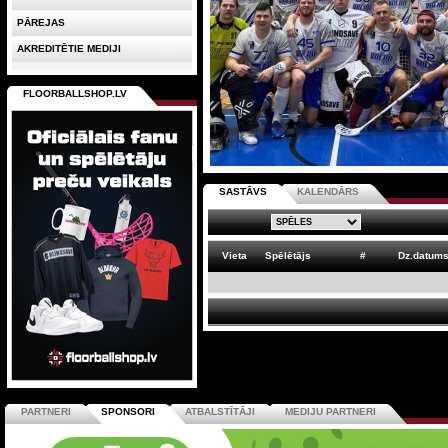
PĀREJAS
AKREDITĒTIE MEDIJI
FLOORBALLSHOP.LV
SASTĀVS
KALENDĀRS
Vieta
Spēlētājs
#
Dz.datum
PARTNERI
SPONSORI
ATBALSTĪTĀJI
MEDIJU PARTNERI