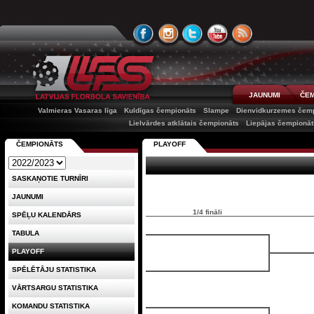
JAUNUMI
ČEM
Valmieras Vasaras līga
Kuldīgas čempionāts
Slampe
Dienvidkurzemes čem
Lielvārdes atklātais čempionāts
Liepājas čempionāt
ČEMPIONĀTS
PLAYOFF
SASKAŅOTIE TURNĪRI
JAUNUMI
1/4 fināli
SPĒĻU KALENDĀRS
TABULA
PLAYOFF
SPĒLĒTĀJU STATISTIKA
VĀRTSARGU STATISTIKA
KOMANDU STATISTIKA