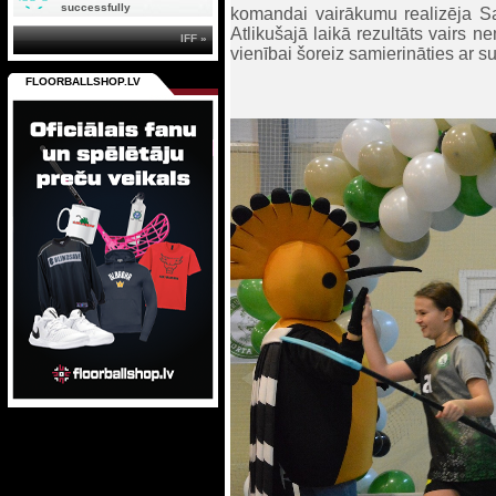
successfully
komandai vairākumu realizēja S
Atlikušajā laikā rezultāts vairs n
IFF »
vienībai šoreiz samierināties ar 
FLOORBALLSHOP.LV