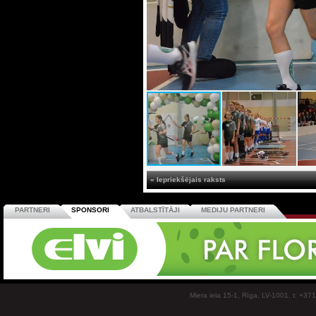
« Iepriekšējais raksts
PARTNERI
SPONSORI
ATBALSTĪTĀJI
MEDIJU PARTNERI
Miera iela 15-1, Rīga, LV-1001, t: +37