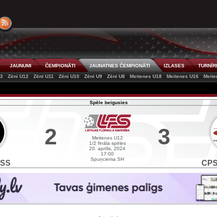
JAUNUMI
ČEMPIONĀTI
JAUNATNES ČEMPIONĀTI
IZLASES
TURNĪR
13
Zēni U12
Zēni U11
Zēni U10
Zēni U9
Zēni U8
Meitenes U18
Meitenes U16
Meite
Spēle beigusies
2
3
Meitenes U12
1/2 fināla spēles
20. aprīlis, 2024
17:00
Spuņciema SH
KSS
CPS