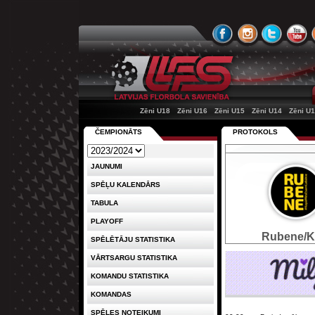
Zēni U18
Zēni U16
Zēni U15
Zēni U14
Zēni U
ČEMPIONĀTS
PROTOKOLS
JAUNUMI
SPĒĻU KALENDĀRS
TABULA
PLAYOFF
Rubene/
SPĒLĒTĀJU STATISTIKA
VĀRTSARGU STATISTIKA
KOMANDU STATISTIKA
KOMANDAS
SPĒLES NOTEIKUMI