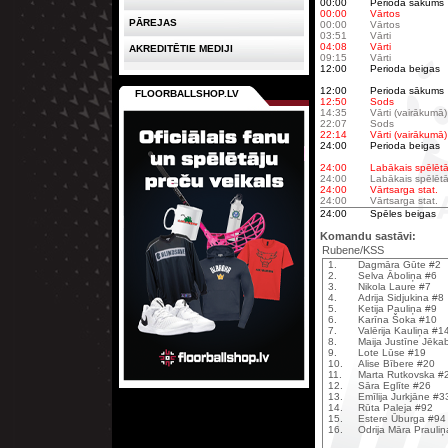
00:00
Perioda sākums
00:00
Vārtos
PĀREJAS
00:00
Vārtos
03:51
Vārti
04:08
Vārti
AKREDITĒTIE MEDIJI
09:15
Vārti
12:00
Perioda beigas
12:00
Perioda sākums
FLOORBALLSHOP.LV
12:50
Sods
14:35
Vārti (vairākumā)
22:07
Sods
22:14
Vārti (vairākumā)
24:00
Perioda beigas
24:00
Labākais spēlētā
24:00
Labākais spēlētā
24:00
Vārtsarga stat.
24:00
Vārtsarga stat.
24:00
Spēles beigas
Komandu sastāvi:
Rubene/KSS
1.
Dagmāra Gūte #2
2.
Selva Āboliņa #6
3.
Nikola Laure #7
4.
Adrija Sidjukina #8
5.
Ketija Pauliņa #9
6.
Karīna Šoka #10
7.
Valērija Kauliņa #1
8.
Maija Justīne Jēk
9.
Lote Lūse #19
10.
Alise Bībere #20
11.
Marta Rutkovska #
12.
Sāra Eglīte #26
13.
Emīlija Jurkjāne #3
14.
Rūta Paleja #92
15.
Estere Ūburga #94
16.
Odrija Māra Prauli