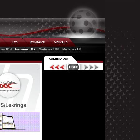
I
LFS
KONTAKTI
VEIKALS
nes U14
Meitenes U12
Meitenes U10
Meitenes U8
KALENDĀRS
S/Lekrings