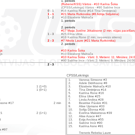
1. periods
(Rubene/KSS) Vārtos - #10 Karīna Šoka
(CPSS/Lekrings) Vārtos - #90 Sabīne Ince
0 - 1
#16 Katrīna Rone (#14 Tīna Dimitrijeva)
1 - 1
#21 Marta Rutkovska (#8 Adrija Sidjukina)
1 - 2
#10 Elizabete Malnača
1. periods
2. periods
#17 Maija Justīne Jēkabsone (2 min; nūjas pacelšan
1 - 3
#25 Elīna Ulme
#16 Katrīna Rone (2 min; nepareizs sitiens)
2 - 3
#7 Nikola Laure (#21 Marta Rutkovska)
2. periods
js
#10 Karīna Šoka
js
#10 Elizabete Malnača
#10 Karīna Šoka - Vārti: 3; Metieni: 11; Minūtes: 24:
#90 Sabīne Ince - Vārti: 2; Metieni: 9; Minūtes: 24:0
2 - 3
CPSS/Lekrings
1.
Vanesa Simsone #3
2.
Adele Didrihsone #8
1 (1+0)
3.
Elizabete Malnača #10
1 (0+1)
4.
Tīna Dimitrijeva #14
5.
Katrīna Rone #16
6.
Elīna Ulme #25
4
7.
Linda Andiņa #28
absone #17
2 min
8.
Beatrise Pavāre #31
9.
Alise Upmane #33
10.
Sofija Džonsa #36
21
2 (1+1)
11.
Evelīna Maksimova #39
12.
Alise Azace #47
3
13.
Evija Anckiņa #55
14.
Sabīne Ince #90
15.
Katrīna Asne #91
ņa #97
Treneris Rebeka Laure