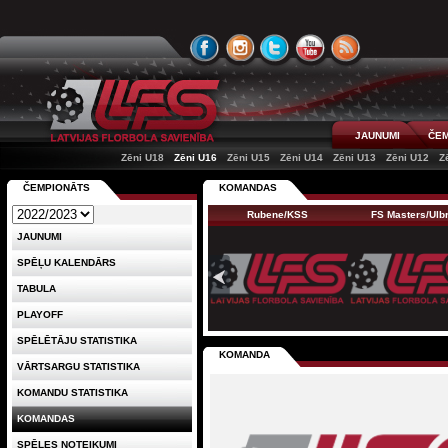
JAUNUMI
ČEM
Zēni U18
Zēni U16
Zēni U15
Zēni U14
Zēni U13
Zēni U12
Z
ČEMPIONĀTS
KOMANDAS
Rubene/KSS
FS Masters/Ul
JAUNUMI
SPĒĻU KALENDĀRS
TABULA
PLAYOFF
SPĒLĒTĀJU STATISTIKA
KOMANDA
VĀRTSARGU STATISTIKA
KOMANDU STATISTIKA
KOMANDAS
SPĒLES NOTEIKUMI