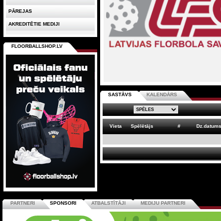
PĀREJAS
AKREDITĒTIE MEDIJI
FLOORBALLSHOP.LV
SASTĀVS
KALENDĀRS
Vieta
Spēlētājs
#
Dz.datum
PARTNERI
SPONSORI
ATBALSTĪTĀJI
MEDIJU PARTNERI