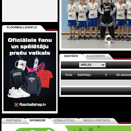
FLOORBALLSHOP.LV
SASTĀVS
KALENDĀRS
Vieta
Spēlētājs
#
Dz.datum
PARTNERI
SPONSORI
ATBALSTĪTĀJI
MEDIJU PARTNERI