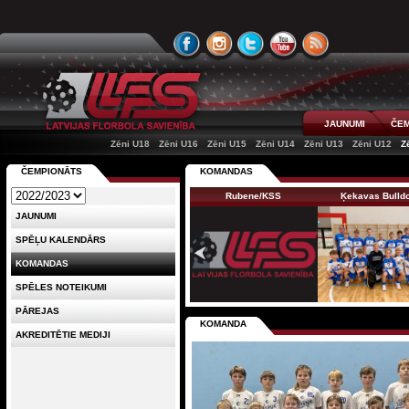
JAUNUMI
ČEM
Zēni U18
Zēni U16
Zēni U15
Zēni U14
Zēni U13
Zēni U12
Z
ČEMPIONĀTS
KOMANDAS
Rubene/KSS
Ķekavas Bulld
JAUNUMI
SPĒĻU KALENDĀRS
KOMANDAS
SPĒLES NOTEIKUMI
PĀREJAS
KOMANDA
AKREDITĒTIE MEDIJI