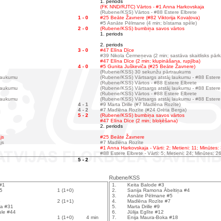
1. periods
(FK NND/RJTC) Vārtos - #1 Anna Harkovskaja
(Rubene/KSS) Vārtos - #88 Estere Elbrete
1 - 0
#25 Beāte Žavnere (#82 Viktorija Kovaļova)
#5 Asnāte Pēlmane (4 min; bīstama spēle)
2 - 0
(Rubene/KSS) bumbiņa savos vārtos
1. periods
2. periods
3 - 0
#47 Elīna Dīce
#39 Nikola Čermeņeva (2 min; sastāva skaitlisks pār
#47 Elīna Dīce (2 min; klupināšana, rupjība)
4 - 0
#5 Gunita Juškeviča (#25 Beāte Žavnere)
(Rubene/KSS) 30 sekunžu pārtraukums
 laukumu
(Rubene/KSS) Vārtsargs atstāj laukumu - #88 Estere
(Rubene/KSS) Vārtos - #88 Estere Elbrete
 laukumu
(Rubene/KSS) Vārtsargs atstāj laukumu - #88 Estere
(Rubene/KSS) Vārtos - #88 Estere Elbrete
 laukumu
(Rubene/KSS) Vārtsargs atstāj laukumu - #88 Estere
4 - 1
#9 Marta Drille (#7 Madlēna Rozīte)
4 - 2
#7 Madlēna Rozīte (#24 Grēta Berga)
5 - 2
(Rubene/KSS) bumbiņa savos vārtos
#47 Elīna Dīce (2 min; bloķēšana)
2. periods
js
#25 Beāte Žavnere
js
#7 Madlēna Rozīte
#1 Anna Harkovskaja - Vārti: 2; Metieni: 11; Minūtes:
#88 Estere Elbrete - Vārti: 5; Metieni: 24; Minūtes: 2
5 - 2
Rubene/KSS
#1
1.
Keita Balode #3
#5
1 (1+0)
2.
Sanija Ramona Ābeltiņa #4
3.
Asnāte Pēlmane #5
5
2 (1+1)
4.
Madlēna Rozīte #7
na #31
5.
Marta Drille #9
ule #44
6.
Jūlija Eglīte #12
1 (1+0)
4 min
7.
Enija Maura-Boka #18