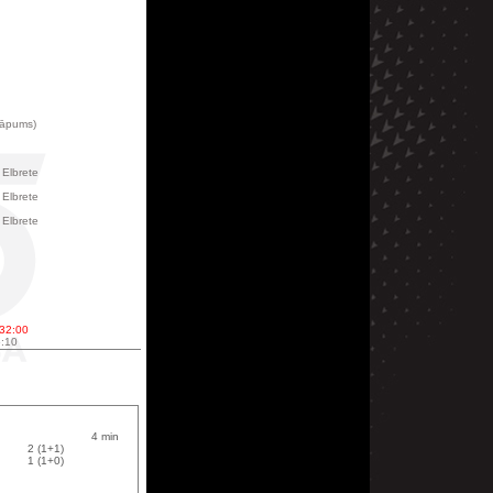
kāpums)
 Elbrete
 Elbrete
 Elbrete
 32:00
6:10
4 min
2 (1+1)
1 (1+0)