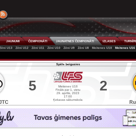
JAUNUMI
ČEMPIONĀTI
JAUNATNES ČEMPIONĀTI
IZLASES
TURNĪR
Zēni U13
Zēni U12
Zēni U11
Zēni U10
Zēni U9
Zēni U8
Meitenes U18
Meitenes U16
Spēle beigusies
5
2
Meitenes U16
Fināls par 1. vietu
29. aprīlis, 2023
17:00
Ķekavas sākumskola
JTC
Ru