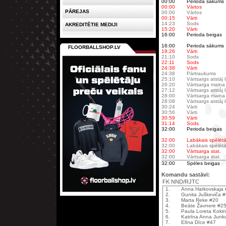
00:00
Perioda sākums
00:00
Vārtos
PĀREJAS
00:00
Vārtos
00:15
Vārti
14:23
Sods
AKREDITĒTIE MEDIJI
15:20
Vārti
16:00
Perioda beigas
16:00
Perioda sākums
FLOORBALLSHOP.LV
19:26
Vārti
21:10
Sods
22:11
Sods
24:38
Vārti
24:38
Pārtraukums
25:10
Vārtsargs atstāj
26:20
Vārtsarga maiņa
27:12
Vārtsargs atstāj
28:00
Vārtsarga maiņa
28:08
Vārtsargs atstāj
30:24
Vārti
30:56
Vārti
30:59
Vārti
31:14
Sods
32:00
Perioda beigas
32:00
Labākais spēlētā
32:00
Labākais spēlētā
32:00
Vārtsarga stat.
32:00
Vārtsarga stat.
32:00
Spēles beigas
Komandu sastāvi:
FK NND/RJTC
1.
Anna Harkovskaja 
2.
Gunita Juškeviča 
3.
Marta Reke #20
4.
Beāte Žavnere #2
5.
Paula Loreta Koki
6.
Katrīna Anna Junk
7.
Elīna Dīce #47