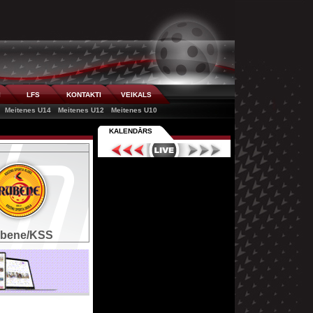
I
LFS
KONTAKTI
VEIKALS
Meitenes U14
Meitenes U12
Meitenes U10
KALENDĀRS
bene/KSS