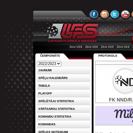
Zēni U18
Zēni U16
Zēni U15
Zēni U14
ČEMPIONĀTS
PROTOKOLS
JAUNUMI
SPĒĻU KALENDĀRS
TABULA
PLAYOFF
FK NND/R
SPĒLĒTĀJU STATISTIKA
VĀRTSARGU STATISTIKA
KOMANDU STATISTIKA
KOMANDAS
SPĒLES NOTEIKUMI