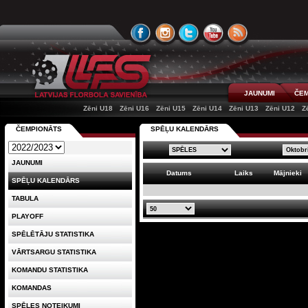
JAUNUMI
ČEM
Zēni U18
Zēni U16
Zēni U15
Zēni U14
Zēni U13
Zēni U12
Z
ČEMPIONĀTS
SPĒĻU KALENDĀRS
JAUNUMI
Datums
Laiks
Mājnieki
SPĒĻU KALENDĀRS
TABULA
PLAYOFF
SPĒLĒTĀJU STATISTIKA
VĀRTSARGU STATISTIKA
KOMANDU STATISTIKA
KOMANDAS
SPĒLES NOTEIKUMI