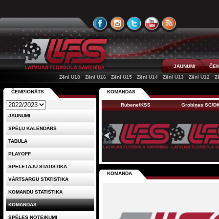
JAUNUMI
ČEM
Zēni U18
Zēni U16
Zēni U15
Zēni U14
Zēni U13
Zēni U12
Z
ČEMPIONĀTS
KOMANDAS
Rubene/KSS
Grobiņas SC/D
JAUNUMI
SPĒĻU KALENDĀRS
TABULA
PLAYOFF
SPĒLĒTĀJU STATISTIKA
KOMANDA
VĀRTSARGU STATISTIKA
KOMANDU STATISTIKA
KOMANDAS
SPĒLES NOTEIKUMI