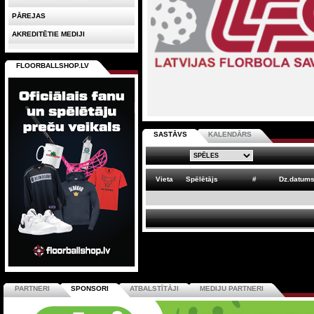
PĀREJAS
AKREDITĒTIE MEDIJI
FLOORBALLSHOP.LV
SASTĀVS
KALENDĀRS
Vieta
Spēlētājs
#
Dz.datum
PARTNERI
SPONSORI
ATBALSTĪTĀJI
MEDIJU PARTNERI