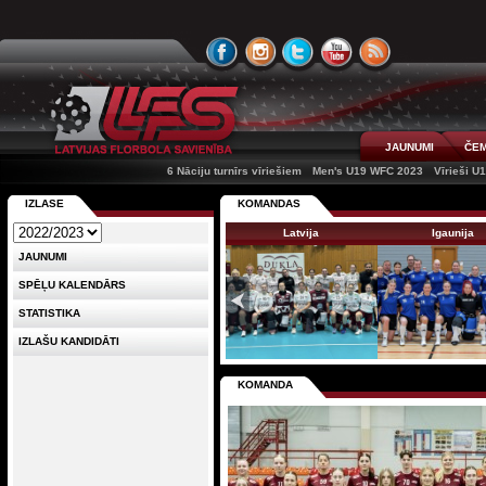
JAUNUMI
ČEM
6 Nāciju turnīrs vīriešiem
Men's U19 WFC 2023
Vīrieši U
IZLASE
KOMANDAS
Latvija
Igaunija
JAUNUMI
SPĒĻU KALENDĀRS
STATISTIKA
IZLAŠU KANDIDĀTI
KOMANDA