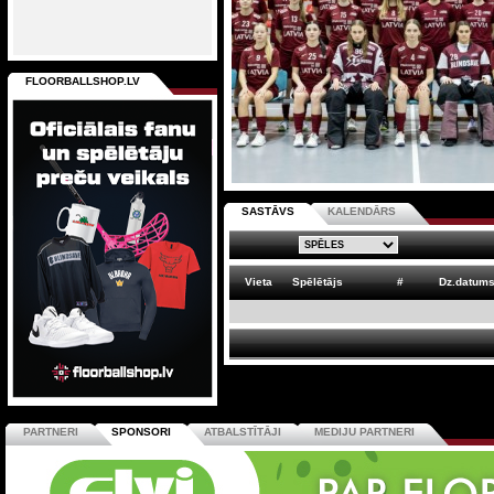
FLOORBALLSHOP.LV
SASTĀVS
KALENDĀRS
Vieta
Spēlētājs
#
Dz.datum
PARTNERI
SPONSORI
ATBALSTĪTĀJI
MEDIJU PARTNERI