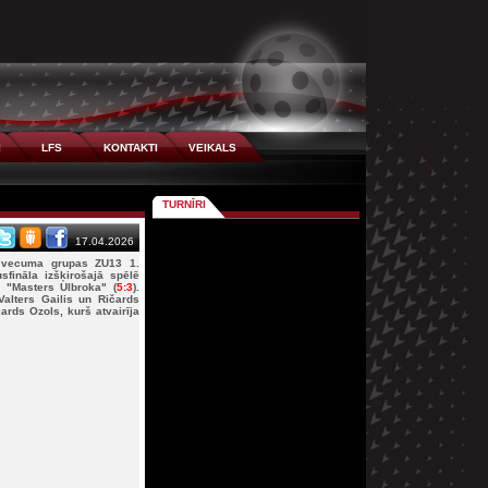
I
LFS
KONTAKTI
VEIKALS
TURNĪRI
17.04.2026
ā vecuma grupas ZU13 1.
usfināla izšķirošajā spēlē
"Masters Ulbroka" (
5:3
).
Valters Gailis un Ričards
ards Ozols, kurš atvairīja