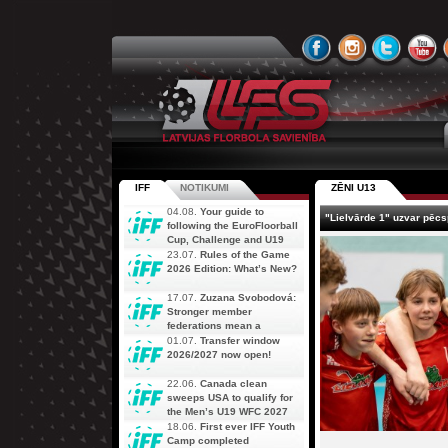
IFF
NOTIKUMI
ZĒNI U13
04.08.
Your guide to
"Lielvārde 1" uzvar pēcs
following the EuroFloorball
Cup, Challenge and U19
AOFC Qualifiers
23.07.
Rules of the Game
simultaneously
2026 Edition: What’s New?
17.07.
Zuzana Svobodová:
Stronger member
federations mean a
stronger future for floorball
01.07.
Transfer window
2026/2027 now open!
22.06.
Canada clean
sweeps USA to qualify for
the Men’s U19 WFC 2027
18.06.
First ever IFF Youth
Camp completed