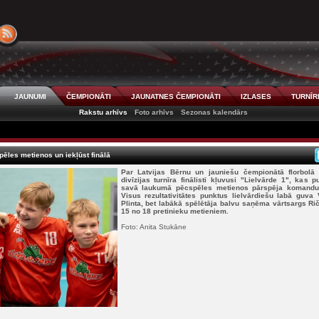
JAUNUMI
ČEMPIONĀTI
JAUNATNES ČEMPIONĀTI
IZLASES
TURNĪR
Rakstu arhīvs
Foto arhīvs
Sezonas kalendārs
pēles metienos un iekļūst finālā
Par Latvijas Bērnu un jauniešu čempionātā florbol
divīzijas turnīra finālisti kļuvusi "Lielvārde 1", kas p
savā laukumā pēcspēles metienos pārspēja komandu 
Visus rezultativitātes punktus lielvārdiešu labā guva 
Plinta, bet labākā spēlētāja balvu saņēma vārtsargs Rič
15 no 18 pretinieku metieniem.
Foto: Anita Stukāne