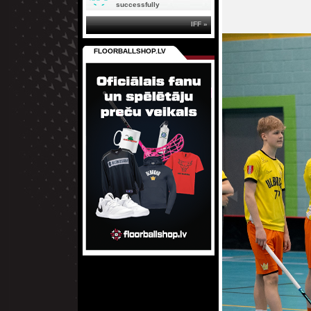
successfully
IFF »
FLOORBALLSHOP.LV