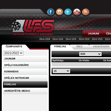
JAUNUMI
ČEM
Zēni U18
Zēni U16
Zēni U15
Zēni U14
Zēni U13
Zēni
ČEMPIONĀTS
PĀREJAS
ĪRES
VIENOŠANĀS
JAUNUMI
Spēlētājs
Uz klubu
Uz ko
SPĒĻU KALENDĀRS
KOMANDAS
SPĒLES NOTEIKUMI
PĀREJAS
AKREDITĒTIE MEDIJI