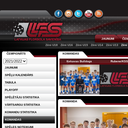
JAUNUMI
ČEM
Zēni U18
Zēni U16
Zēni U15
Zēni U14
Zēni U13
Zēni
ČEMPIONĀTS
KOMANDAS
Ķekavas Bulldogs
Rubene/KS
JAUNUMI
SPĒĻU KALENDĀRS
TABULA
PLAYOFF
SPĒLĒTĀJU STATISTIKA
KOMANDA
VĀRTSARGU STATISTIKA
KOMANDU STATISTIKA
KOMANDAS
SPĒLES NOTEIKUMI