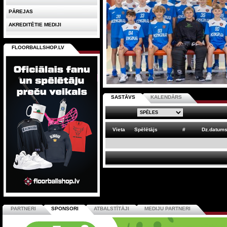
PĀREJAS
AKREDITĒTIE MEDIJI
FLOORBALLSHOP.LV
SASTĀVS
KALENDĀRS
Vieta
Spēlētājs
#
Dz.datum
PARTNERI
SPONSORI
ATBALSTĪTĀJI
MEDIJU PARTNERI