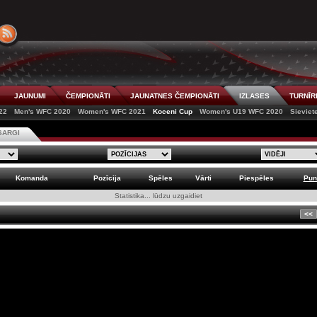
JAUNUMI
ČEMPIONĀTI
JAUNATNES ČEMPIONĀTI
IZLASES
TURNĪR
22
Men's WFC 2020
Women's WFC 2021
Koceni Cup
Women's U19 WFC 2020
Sieviet
SARGI
Komanda
Pozīcija
Spēles
Vārti
Piespēles
Pun
Statistika... lūdzu uzgaidiet
<<