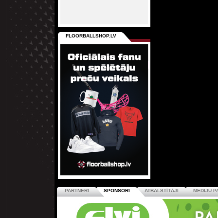
FLOORBALLSHOP.LV
PARTNERI
SPONSORI
ATBALSTĪTĀJI
MEDIJU P