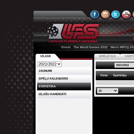
Vīrieši
The World Games 2022
Men's WFCQ 20
IZLASE
SPĒLĒTĀJI
VĀRT
JAUNUMI
Vieta
Spēlētājs
SPĒĻU KALENDĀRS
STATISTIKA
IZLAŠU KANDIDĀTI