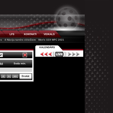
I
LFS
KONTAKTI
VEIKALS
es
4 Nāciju turnīrs vīriešiem
Men's U19 WFC 2021
KALENDĀRS
kti
Soda min.
<
>
>>
Drukāt