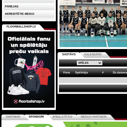
PĀREJAS
AKREDITĒTIE MEDIJI
FLOORBALLSHOP.LV
SASTĀVS
KALENDĀRS
Vieta
Spēlētājs
#
Dz.datum
PARTNERI
SPONSORI
ATBALSTĪTĀJI
MEDIJU PARTNERI