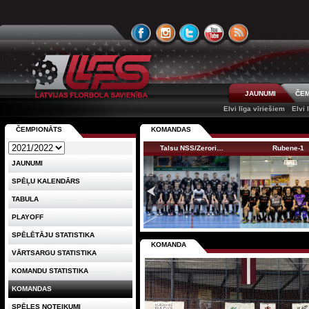
JAUNUMI
ČEM
Elvi līga vīriešiem
Elvi 
ČEMPIONĀTS
KOMANDAS
Talsu NSS/Zerori…
Rubene-1
JAUNUMI
SPĒĻU KALENDĀRS
TABULA
PLAYOFF
SPĒLĒTĀJU STATISTIKA
KOMANDA
VĀRTSARGU STATISTIKA
KOMANDU STATISTIKA
KOMANDAS
SPĒLES NOTEIKUMI