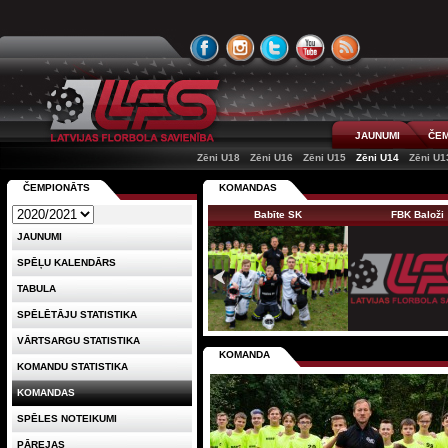
JAUNUMI
ČEM
Zēni U18
Zēni U16
Zēni U15
Zēni U14
Zēni U1
ČEMPIONĀTS
KOMANDAS
Babīte SK
FBK Baloži
JAUNUMI
SPĒĻU KALENDĀRS
TABULA
SPĒLĒTĀJU STATISTIKA
VĀRTSARGU STATISTIKA
KOMANDA
KOMANDU STATISTIKA
KOMANDAS
SPĒLES NOTEIKUMI
PĀREJAS