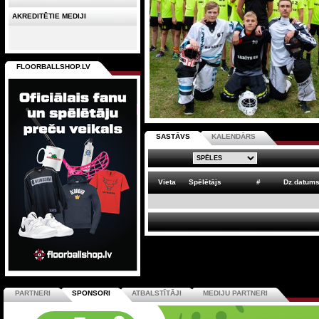
AKREDITĒTIE MEDIJI
FLOORBALLSHOP.LV
SASTĀVS
KALENDĀRS
Vieta
Spēlētājs
#
Dz.datum
PARTNERI
SPONSORI
ATBALSTĪTĀJI
MEDIJU PARTNERI