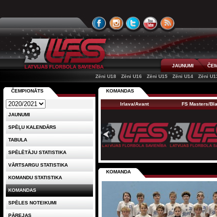
JAUNUMI
ČEM
Zēni U18
Zēni U16
Zēni U15
Zēni U14
Zēni U1
ČEMPIONĀTS
KOMANDAS
Irlava/Avant
FS Masters/Bl
JAUNUMI
SPĒĻU KALENDĀRS
TABULA
SPĒLĒTĀJU STATISTIKA
VĀRTSARGU STATISTIKA
KOMANDA
KOMANDU STATISTIKA
KOMANDAS
SPĒLES NOTEIKUMI
PĀREJAS