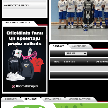
AKREDITĒTIE MEDIJI
FLOORBALLSHOP.LV
SASTĀVS
KALENDĀRS
Vieta
Spēlētājs
#
Dz.datum
PARTNERI
SPONSORI
ATBALSTĪTĀJI
MEDIJU PARTNERI