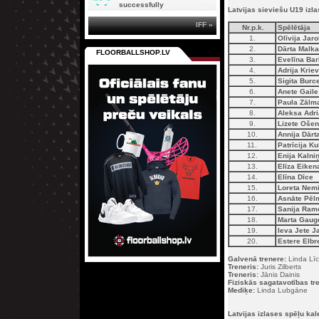
successfully
Latvijas sieviešu U19 izl
IFF »
Nr.p.k.
Spēlētāja
1.
Olīvija Jar
2.
Dārta Malk
FLOORBALLSHOP.LV
3.
Evelīna Ba
4.
Adrija Krie
5.
Sigita Burc
6.
Anete Gaile
7.
Paula Zālm
8.
Aleksa Adri
9.
Lizete Oše
10.
Annija Dārt
11.
Patrīcija Ku
12.
Enija Kalni
13.
Elīza Eiken
14.
Elīna Dīce
15.
Loreta Nem
16.
Asnāte Pēl
17.
Sanija Ram
18.
Marta Gaug
19.
Ieva Jete 
20.
Estere Elbr
Galvenā trenere:
Linda Lī
Treneris:
Juris Zilberts
Treneris:
Jānis Dainis
Fiziskās sagatavotības tre
Mediķe:
Linda Lubgāne
Latvijas izlases spēļu kal