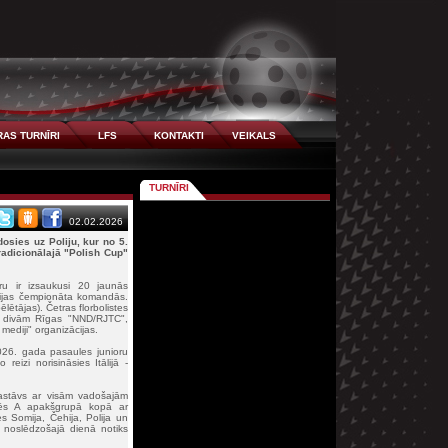
AS TURNĪRI
LFS
KONTAKTI
VEIKALS
TURNĪRI
02.02.2026
osies uz Poliju, kur no 5.
radicionālajā "Polish Cup"
ru ir izsaukusi 20 jaunās
tvijas čempionāta komandās.
lētājas). Četras florbolistes
pa divām Rīgas "NND/RJTC",
ediji" organizācijas.
026. gada pasaules junioru
reizi norisināsies Itālijā -
sastāvs ar visām vadošajām
pēlēs A apakšgrupā kopā ar
es Somija, Čehija, Polija un
 noslēdzošajā dienā notiks