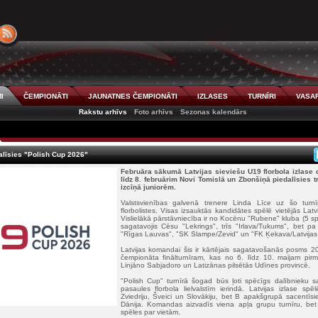
I
ČEMPIONĀTI
JAUNATNES ČEMPIONĀTI
IZLASES
TURNĪRI
VASAR
Rakstu arhīvs
Foto arhīvs
Sezonas kalendārs
alīsies "Polish Cup 2026"
Februāra sākumā Latvijas sieviešu U19 florbola izlase d
līdz 8. februārim Novi Tomislā un Zbonšiņā piedalīsies t
izcīņā juniorēm.
Valstsvienības galvenā trenere Linda Līce uz šo turnī
florbolistes. Visas izsauktās kandidātes spēlē vietējās La
Vislielākā pārstāvniecība ir no Kocēnu "Rubene" kluba (5 spē
sagatavojis Cēsu "Lekrings", trīs "Irlava/Tukums", bet 
"Rīgas Lauvas", "SK Slampe/Zevid" un "FK Ķekava/Latvijas m
Latvijas komandai šis ir kārtējais sagatavošanās posms 2
čempionāta finālturnīram, kas no 6. līdz 10. maijam pirmo 
Linjāno Sabjadoro un Latizānas pilsētās Udīnes provincē.
"Polish Cup" turnīrā šogad būs ļoti spēcīgs dalībnieku 
pasaules florbola lielvalstīm ierindā. Latvijas izlase s
Zviedriju, Šveici un Slovākiju, bet B apakšgrupā sacentīsi
Dānija. Komandas aizvadīs viena apļa grupu turnīru, bet
spēles par vietām.