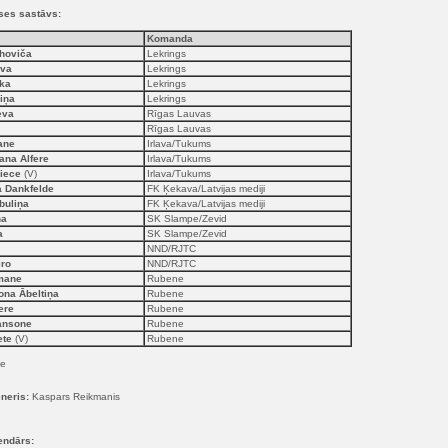
ases sastāvs:
Komanda
ohoviča
Lekrings
ava
Lekrings
rka
Lekrings
viņa
Lekrings
eva
Rīgas Lauvas
Rīgas Lauvas
ane
Irlava/Tukums
ana Alfere
Irlava/Tukums
niece
(V)
Irlava/Tukums
a Dankfelde
FK Ķekava/Latvijas mediji
buliņa
FK Ķekava/Latvijas mediji
ņa
SK Slampe/Zevid
a
SK Slampe/Zevid
NND/RJTC
iro
NND/RJTC
mane
Rubene
ona Ābeltiņa
Rubene
ere
Rubene
Jansone
Rubene
ete
(V)
Rubene
ce
neris:
Kaspars Reikmanis
endārs: