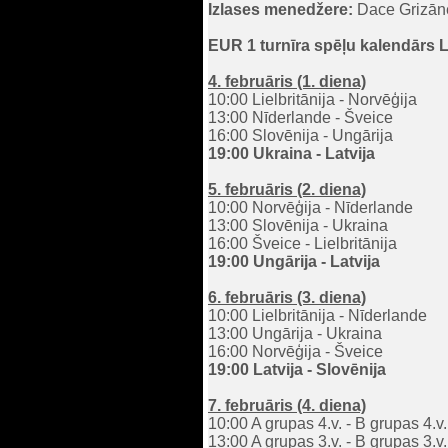
Izlases menedžere:
Dace Grizā
EUR 1 turnīra spēļu kalendārs L
4. februāris (1. diena)
10:00 Lielbritānija - Norvēģija
13:00 Nīderlande - Šveice
16:00 Slovēnija - Ungārija
19:00 Ukraina - Latvija
5. februāris (2. diena)
10:00 Norvēģija - Nīderlande
13:00 Slovēnija - Ukraina
16:00 Šveice - Lielbritānija
19:00 Ungārija - Latvija
6. februāris (3. diena)
10:00 Lielbritānija - Nīderlande
13:00 Ungārija - Ukraina
16:00 Norvēģija - Šveice
19:00 Latvija - Slovēnija
7. februāris (4. diena)
10:00 A grupas 4.v. - B grupas 4.v.
13:00 A grupas 3.v. - B grupas 3.v.