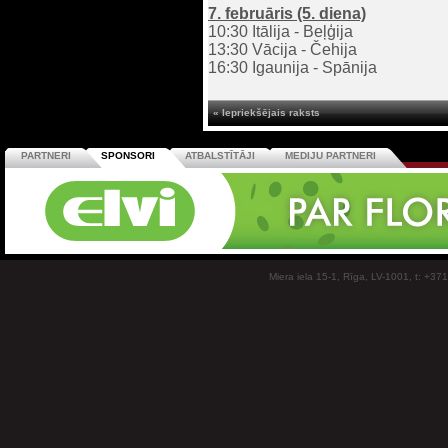
7. februāris (5. diena)
10:30 Itālija - Beļģija
13:30 Vācija - Čehija
16:30 Igaunija - Spānija
« Iepriekšējais raksts
PARTNERI
SPONSORI
ATBALSTĪTĀJI
MEDIJU PARTNERI
Miera iela 15-1, Rīga, LV-1001, t: +37