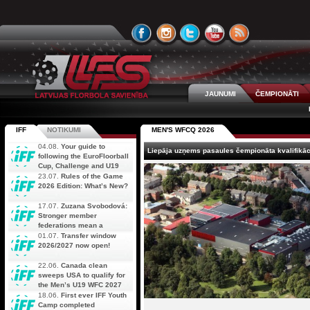
JAUNUMI
ČEMPIONĀTI
IFF
NOTIKUMI
MEN'S WFCQ 2026
04.08.
Your guide to
Liepāja uzņems pasaules čempionāta kvalifikāci
following the EuroFloorball
Cup, Challenge and U19
AOFC Qualifiers
23.07.
Rules of the Game
simultaneously
2026 Edition: What’s New?
17.07.
Zuzana Svobodová:
Stronger member
federations mean a
stronger future for floorball
01.07.
Transfer window
2026/2027 now open!
22.06.
Canada clean
sweeps USA to qualify for
the Men’s U19 WFC 2027
18.06.
First ever IFF Youth
Camp completed