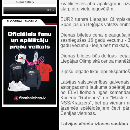
successfully
kvalificēsies abu apakšgrupu uz
starp otro vietu ieguvējām.
IFF »
EUR2 turnīrā Liepājas Olimpiskā 
FLOORBALLSHOP.LV
Spānijas un Beļģijas valstsvienīb
Dienas biļetes cena pieaugušaj
sasniegušas 16 gadu vecumu - 3
gadu vecumu - ieeja bez maksas, 
Dienas biļetes būs derīgas ieeja
Liepājas Olimpiskā centra manēž
Biļešu iegāde tikai iepriekšpārdoš
Latvijas valstsvienības galvenais
astoņpadsmit laukuma spēlētājus. 
no ELVI florbola līgas komandām
Kocēnu "Rubenes" un "Masters Ulb
NSS/Krauzers", bet pa vienam n
ārzemēs spēlējošajiem četri pā
Čehijas vienības.
Latvijas vīriešu izlases sastāvs: