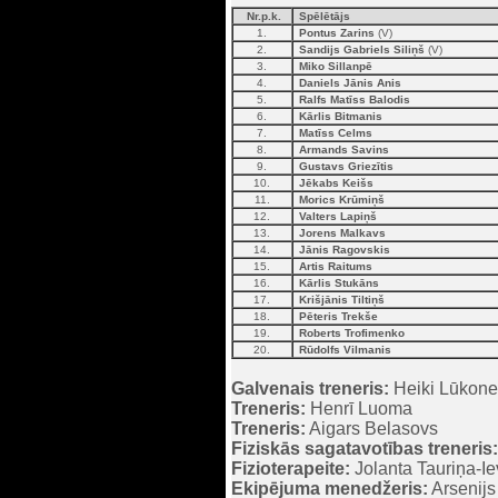
Nr.p.k.
Spēlētājs
1.
Pontus Zarins
(V)
2.
Sandijs Gabriels Siliņš
(V)
3.
Miko Sillanpē
4.
Daniels Jānis Anis
5.
Ralfs Matīss Balodis
6.
Kārlis Bitmanis
7.
Matīss Celms
8.
Armands Savins
9.
Gustavs Griezītis
10.
Jēkabs Keišs
11.
Morics Krūmiņš
12.
Valters Lapiņš
13.
Jorens Malkavs
14.
Jānis Ragovskis
15.
Artis Raitums
16.
Kārlis Stukāns
17.
Krišjānis Tiltiņš
18.
Pēteris Trekše
19.
Roberts Trofimenko
20.
Rūdolfs Vilmanis
Galvenais treneris:
Heiki Lūkon
Treneris:
Henrī Luoma
Treneris:
Aigars Belasovs
Fiziskās sagatavotības treneris:
Fizioterapeite:
Jolanta Tauriņa-I
Ekipējuma menedžeris:
Arsenijs