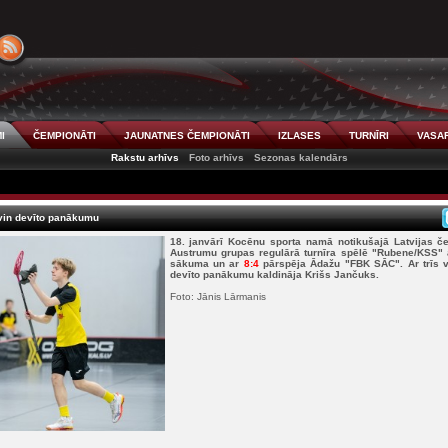
I
ČEMPIONĀTI
JAUNATNES ČEMPIONĀTI
IZLASES
TURNĪRI
VASAR
Rakstu arhīvs
Foto arhīvs
Sezonas kalendārs
in devīto panākumu
18. janvārī Kocēnu sporta namā notikušajā Latvijas če
Austrumu grupas regulārā turnīra spēlē "Rubene/KSS"
sākuma un ar
8:4
pārspēja Ādažu "FBK SĀC". Ar trīs 
devīto panākumu kaldināja Krišs Jančuks.
Foto: Jānis Lārmanis