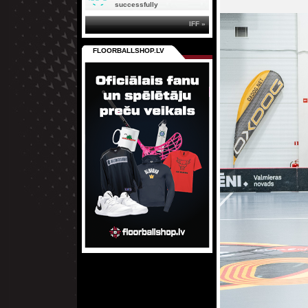
successfully
IFF »
FLOORBALLSHOP.LV