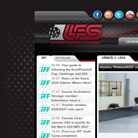
JAUNUM
IFF
NOTIKUMI
VĪRIEŠI 1. LĪGA
04.08.
Your guide to
Kocēnu "Rubene/KSS" sv
following the EuroFloorball
Cup, Challenge and U19
AOFC Qualifiers
23.07.
Rules of the Game
simultaneously
2026 Edition: What’s New?
17.07.
Zuzana Svobodová:
Stronger member
federations mean a
stronger future for floorball
01.07.
Transfer window
2026/2027 now open!
22.06.
Canada clean
sweeps USA to qualify for
the Men’s U19 WFC 2027
18.06.
First ever IFF Youth
Camp completed