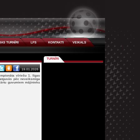
AS TURNĪRI
LFS
KONTAKTI
VEIKALS
TURNĪRI
19.01.2026
mpionāta vīriešu 1. līgas
 atguvās pēc neveiksmīga
vārtu guvumiem mājinieku