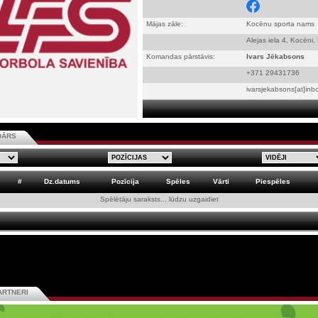
Mājas zāle:
Kocēnu sporta nams
Alejas iela 4, Kocēni
Komandas pārstāvis:
Ivars Jēkabsons
+371 29431736
ivarsjekabsons[at]inbo
DĀRS
#
Dz.datums
Pozīcija
Spēles
Vārti
Piespēles
Spēlētāju saraksts... lūdzu uzgaidiet
ARTNERI