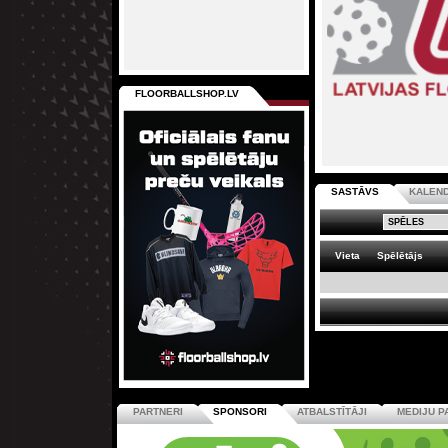
FLOORBALLSHOP.LV
SASTĀVS
KALEN
Vieta
Spēlētājs
PARTNERI
SPONSORI
ATBALSTĪTĀJI
MEDIJU P