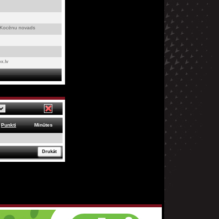
, Kocēnu novads
x.lv
Punkti
Minūtes
Drukāt