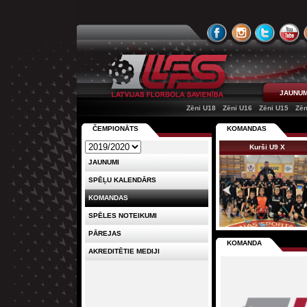
JAUNUM
Zēni U18
Zēni U16
Zēni U15
Zēn
ČEMPIONĀTS
KOMANDAS
Kurši U9 X
JAUNUMI
SPĒĻU KALENDĀRS
KOMANDAS
SPĒLES NOTEIKUMI
PĀREJAS
KOMANDA
AKREDITĒTIE MEDIJI