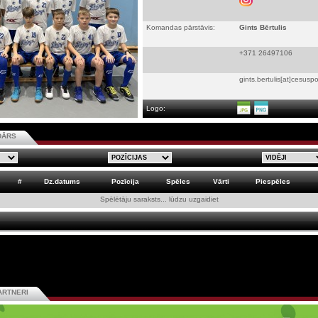
Komandas pārstāvis:
Gints Bērtulis
+371 26497106
gints.bertulis[at]cesuspo
Logo:
DĀRS
#
Dz.datums
Pozīcija
Spēles
Vārti
Piespēles
Spēlētāju saraksts... lūdzu uzgaidiet
ARTNERI