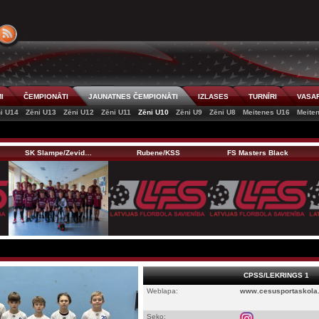
I
ČEMPIONĀTI
JAUNATNES ČEMPIONĀTI
IZLASES
TURNĪRI
VASAR
i U14
Zēni U13
Zēni U12
Zēni U11
Zēni U10
Zēni U9
Zēni U8
Meitenes U16
Meite
SK Slampe/Zevid…
Rubene/KSS
FS Masters Black
CPSS/LEKRINGS 1
Weblapa:
www.cesusportaskola.
Seko: