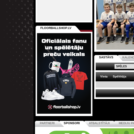
FLOORBALLSHOP.LV
SASTĀVS
KALEN
Vieta
Spēlētājs
PARTNERI
SPONSORI
ATBALSTĪTĀJI
MEDIJU P