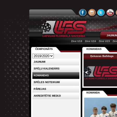
JAUNUM
Zēni U18
Zēni U16
Zēni U15
Zēn
ČEMPIONĀTS
KOMANDAS
Ķekavas Bulldogs
JAUNUMI
SPĒĻU KALENDĀRS
KOMANDAS
SPĒLES NOTEIKUMI
PĀREJAS
KOMANDA
AKREDITĒTIE MEDIJI