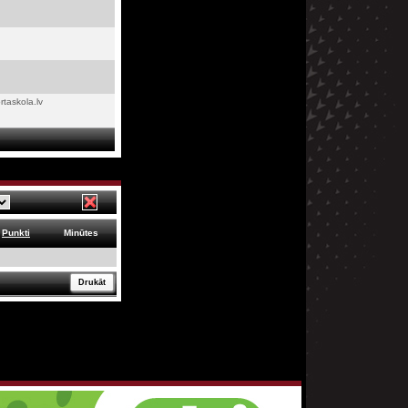
rtaskola.lv
Punkti
Minūtes
Drukāt