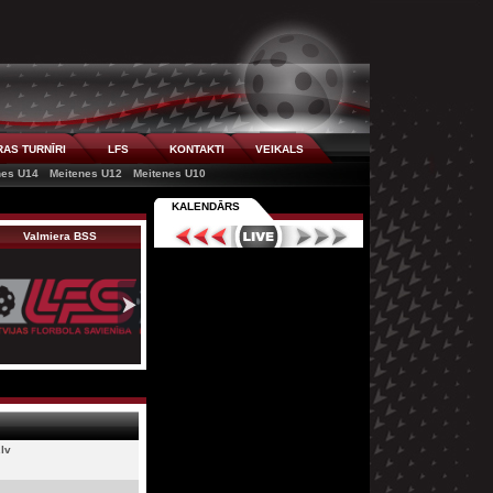
AS TURNĪRI
LFS
KONTAKTI
VEIKALS
nes U14
Meitenes U12
Meitenes U10
KALENDĀRS
Valmiera BSS
KNSS U10
Kurši U10 X
lv