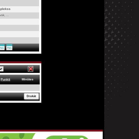
mplekss
sk, ...
Punkti
Minūtes
Drukāt