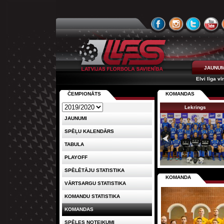
JAUNUM
Elvi līga vī
ČEMPIONĀTS
KOMANDAS
Lekrings
JAUNUMI
SPĒĻU KALENDĀRS
TABULA
PLAYOFF
SPĒLĒTĀJU STATISTIKA
KOMANDA
VĀRTSARGU STATISTIKA
KOMANDU STATISTIKA
KOMANDAS
SPĒLES NOTEIKUMI