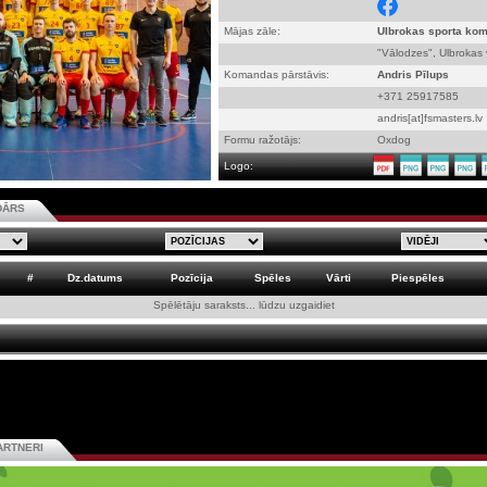
Mājas zāle:
Ulbrokas sporta ko
"Vālodzes", Ulbrokas v
Komandas pārstāvis:
Andris Pīlups
+371 25917585
andris[at]fsmasters.lv
Formu ražotājs:
Oxdog
Logo:
DĀRS
#
Dz.datums
Pozīcija
Spēles
Vārti
Piespēles
Spēlētāju saraksts... lūdzu uzgaidiet
ARTNERI