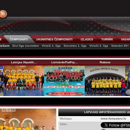
I
ČEMPIONĀTI
JAUNATNES ČEMPIONĀTI
IZLASES
TURNĪRI
VASAR
riešiem
Elvi līga sievietēm
Vīrieši 1. līga
Sievietes 1. līga
Vīrieši 2. līga
Veterāni 35+
Latvijas Hipotēk…
Lielvārde/FatPip…
Rubene
LATVIJAS HIPOTĒKA/OXDOG U
Weblapa:
www.fsmasters.lv
Seko: