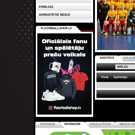
PĀREJAS
AKREDITĒTIE MEDIJI
FLOORBALLSHOP.LV
SASTĀVS
KALEN
Vieta
Spēlētājs
PARTNERI
SPONSORI
ATBALSTĪTĀJI
MEDIJU P