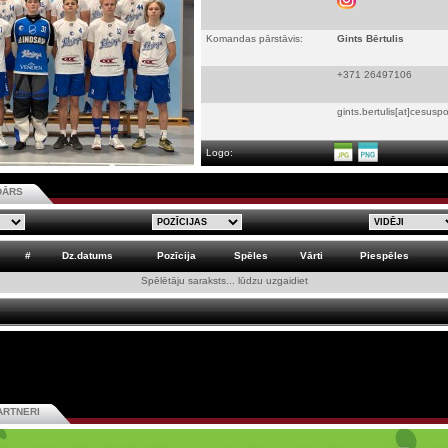
Komandas pārstāvis:
Gints Bērtulis
+371 26497106
gints.bertulis[at]cesuspo
Logo:
DĀRS
#
Dz.datums
Pozīcija
Spēles
Vārti
Piespēles
Spēlētāju saraksts... lūdzu uzgaidiet
ARTNERI