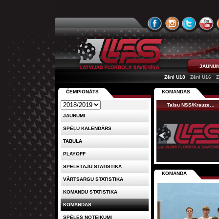
JAUNUM
Zēni U18
Zēni U16
Z
ČEMPIONĀTS
KOMANDAS
Talsu NSS/Krauze…
JAUNUMI
SPĒĻU KALENDĀRS
TABULA
PLAYOFF
SPĒLĒTĀJU STATISTIKA
KOMANDA
VĀRTSARGU STATISTIKA
KOMANDU STATISTIKA
KOMANDAS
SPĒLES NOTEIKUMI