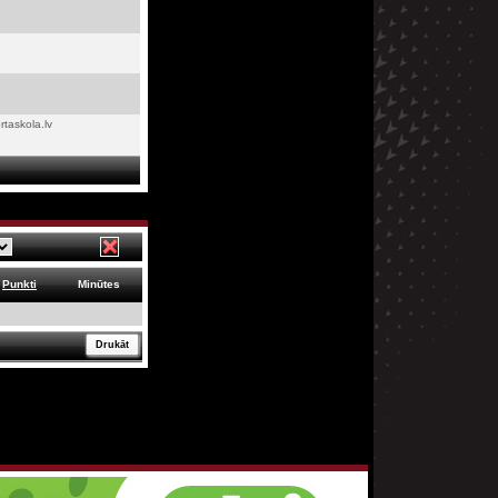
rtaskola.lv
Punkti
Minūtes
Drukāt