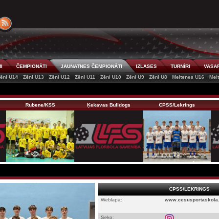
I
ČEMPIONĀTI
JAUNATNES ČEMPIONĀTI
IZLASES
TURNĪRI
VASAR
ēni U14
Zēni U13
Zēni U12
Zēni U11
Zēni U10
Zēni U9
Zēni U8
Meitenes U16
Mei
Rubene/KSS
Ķekavas Bulldogs
CPSS/Lekrings
CPSS/LEKRINGS
Weblapa:
www.cesusportaskola.
Seko: