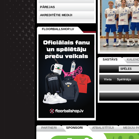
PĀREJAS
AKREDITĒTIE MEDIJI
FLOORBALLSHOP.LV
SASTĀVS
KALEN
Vieta
Spēlētājs
PARTNERI
SPONSORI
ATBALSTĪTĀJI
MEDIJU P