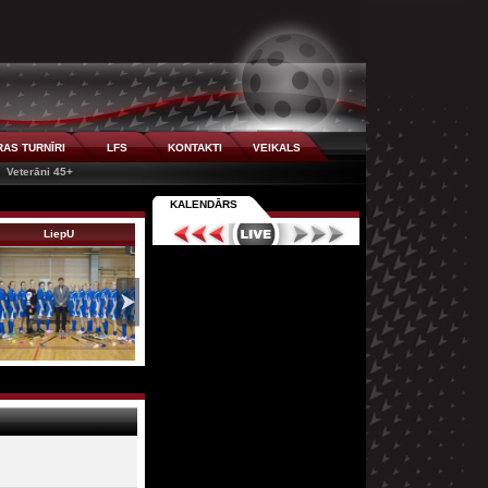
AS TURNĪRI
LFS
KONTAKTI
VEIKALS
Veterāni 45+
KALENDĀRS
LiepU