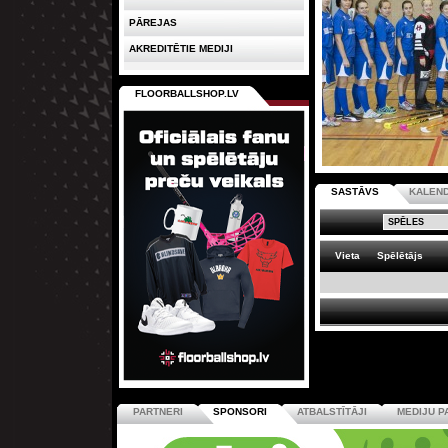
PĀREJAS
AKREDITĒTIE MEDIJI
FLOORBALLSHOP.LV
SASTĀVS
KALEN
Vieta
Spēlētājs
PARTNERI
SPONSORI
ATBALSTĪTĀJI
MEDIJU P