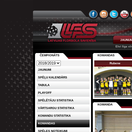
JAUNUM
Elvi līga vī
ČEMPIONĀTS
KOMANDAS
Rubene
JAUNUMI
SPĒĻU KALENDĀRS
TABULA
PLAYOFF
SPĒLĒTĀJU STATISTIKA
KOMANDA
VĀRTSARGU STATISTIKA
KOMANDU STATISTIKA
KOMANDAS
SPĒLES NOTEIKUMI