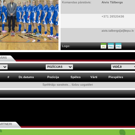
Komandas pārstāvis:
Aivis Tālbergs
+371 26520436
aivis.talbergs[at]liepu.lv
Logo:
DĀRS
#
Dz.datums
Pozīcija
Spēles
Vārti
Piespēles
Spēlētāju saraksts... lūdzu uzgaidiet
ARTNERI