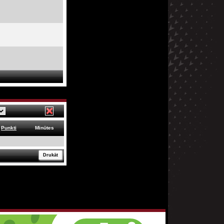
Punkti
Minūtes
Drukāt