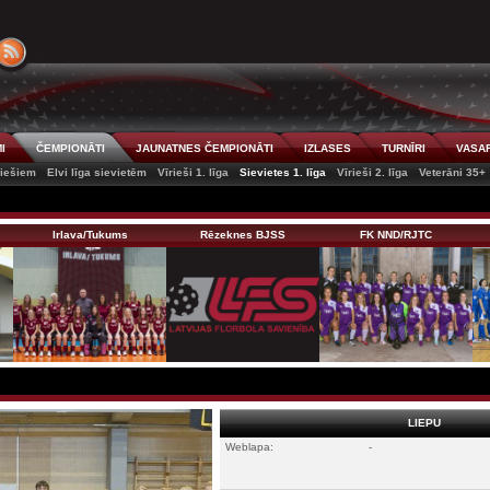
I
ČEMPIONĀTI
JAUNATNES ČEMPIONĀTI
IZLASES
TURNĪRI
VASAR
riešiem
Elvi līga sievietēm
Vīrieši 1. līga
Sievietes 1. līga
Vīrieši 2. līga
Veterāni 35+
Irlava/Tukums
Rēzeknes BJSS
FK NND/RJTC
LIEPU
Weblapa:
-