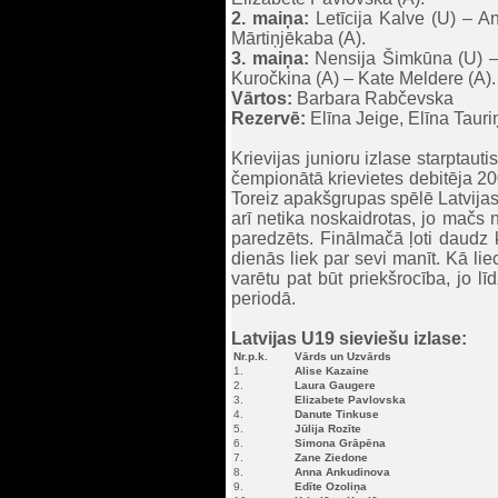
2. maiņa:
Letīcija Kalve (U) – An
Mārtiņjēkaba (A).
3. maiņa:
Nensija Šimkūna (U) – 
Kuročkina (A) – Kate Meldere (A).
Vārtos:
Barbara Rabčevska
Rezervē:
Elīna Jeige, Elīna Tauri
Krievijas junioru izlase starptau
čempionātā krievietes debitēja 200
Toreiz apakšgrupas spēlē Latvijas 
arī netika noskaidrotas, jo mačs n
paredzēts. Finālmačā ļoti daudz k
dienās liek par sevi manīt. Kā lie
varētu pat būt priekšrocība, jo lī
periodā.
Latvijas U19 sieviešu izlase:
Nr.p.k.
Vārds un Uzvārds
1.
Alise Kazaine
2.
Laura Gaugere
3.
Elizabete Pavlovska
4.
Danute Tinkuse
5.
Jūlija Rozīte
6.
Simona Grāpēna
7.
Zane Ziedone
8.
Anna Ankudinova
9.
Edīte Ozoliņa