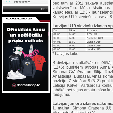
successfully
pēc tam ar 20:1 sakāva austrie
valstsvienību. Mūsu šīsdienas 
IFF »
kanādietes, ar 12:3 - jaunzēland
Krievijas U19 sieviešu izlase ar 8
FLOORBALLSHOP.LV
Latvijas U19 sieviešu izlases s
Dat.
Plkst.
1. izlase
02.05.
14.00*
ASV U19
03.05.
14.00
Austrālija U19
04.05.
11.00
Latvija U19
05.05.
14.00
Latvija U19
06.05.
10.00
Latvija U19
* Latvijas laiks
B divīzijas rezultatīvāko spēlētā
(12+6) punktiem atrodas Anna 
Simonai Grāpēnai un Jūlijai Rozīt
Anastasijai Buļbašai, viņas kom
pozīciju. 7. vietā ar 8 (5+3) punk
Letīcija Kalve. Vārtsardžu konk
labākā, bet viņas amata māsa krie
raidījumu.
Latvijas junioru izlases sākumsa
1. maiņa:
Simona Grāpēna (U) –
Elizabete Pavlovska (A).