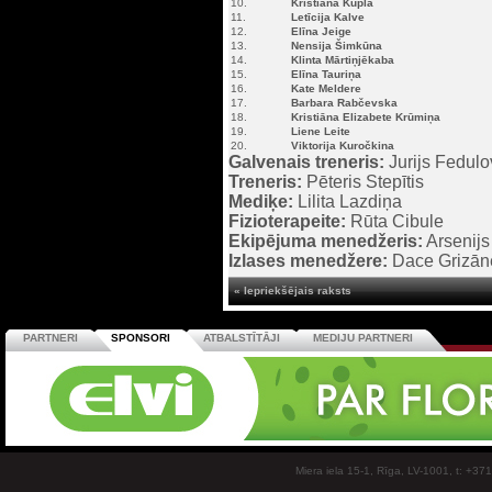
10.
Kristiāna Kuplā
11.
Letīcija Kalve
12.
Elīna Jeige
13.
Nensija Šimkūna
14.
Klinta Mārtiņjēkaba
15.
Elīna Tauriņa
16.
Kate Meldere
17.
Barbara Rabčevska
18.
Kristiāna Elizabete Krūmiņa
19.
Liene Leite
20.
Viktorija Kuročkina
Galvenais treneris:
Jurijs Fedulo
Treneris:
Pēteris Stepītis
Mediķe:
Lilita Lazdiņa
Fizioterapeite:
Rūta Cibule
Ekipējuma menedžeris:
Arsenijs
Izlases menedžere:
Dace Grizān
« Iepriekšējais raksts
PARTNERI
SPONSORI
ATBALSTĪTĀJI
MEDIJU PARTNERI
Miera iela 15-1, Rīga, LV-1001, t: +37