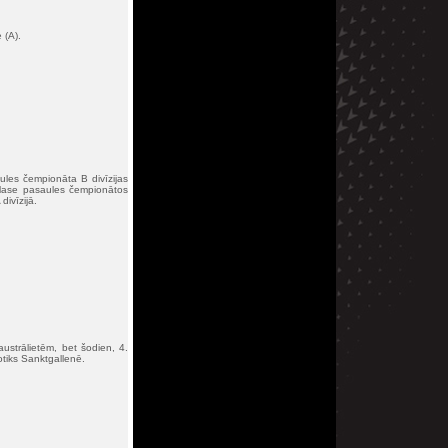
 (A).
aules čempionāta B divīzijas
 izlase pasaules čempionātos
divīzijā.
ustrālietēm, bet šodien, 4.
notiks Sanktgallenē.