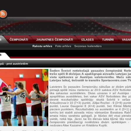
I
ČEMPIONĀTI
JAUNATNES ČEMPIONĀTI
IZLASES
TURNĪRI
VASAR
Rakstu arhīvs
Foto arhīvs
Sezonas kalendārs
8
pā - pret austrietēm
Šodien Šveicē notiekošajā pasaules čempionātā florb
trešo spēli B divīzijas A apakšgrupā aizvadīs Latvijas j
vietu spēkosies ar Austrijas valstsvienību. Mačs sāk
Latvijas laika), tiešraidē to translēs Sportacentrs.com T
Latvietes šo pasaules čempionātu sākušas ar divām pārl
pirmajā spēlē mūsu meitenes ar 20:0 sakāva ASV florbolist
tika sakautas austrālietes. Divas uzvaras ir arī Austrijas
apspēlētas austrālietes, bet vakar ASV florbolistes tika p
desmit rezultatīvāko spēlētāju skaitā šobrīd ir sešas
Ankudinovai ir 10 (7+3) punkti, Jūlijai Rozītei - 9 (3+6) pun
punkti, Laurai Gaugerei 8 (4+4) punkti, bet Klintai Mārti
pieciem punktiem. Rezultatīvākā no austrietēm ar 4 (3+1)
turnīru ļoti stabili aizvada mūsu vārtsardze Barabara Ra
amata māsu saraksta galvgalī, jo kļūdas dēļ viņai pierak
vairāk, nekā bija. Jācer, ka šīs dienas laikā kļūme tiks no
čempionāts priekšlaicīgi noslēdzies divām spēlētājam -
nedosies Alise Kazaine un Kristiāna Kuplā.