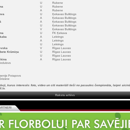
U
Rubene
na
U
Rubene
A
Rubene
ova
U
Ķekavas Bulldogs
A
Ķekavas Bulldogs
ā
A
Ķekavas Bulldogs
U
Ķekavas Bulldogs
V
Ķekavas Bulldogs
ūna
U
FK Ķekava
ēkaba
A
Lekrings
A
Lekrings
U
Lekrings
evska
V
Rīgas Lauvas
abete Krūmiņa
U
Rīgas Lauvas
U
Rīgas Lauvas
čkina
A
Rīgas Lauvas
 Fedulovs
senijs Potapovs
rizāne
vji, kurus interesēs foto, video un citi materiāli tieši no pasaules čempionāta, laipni aicināt
l.lv.
Rakstu arhīvs
ARTNERI