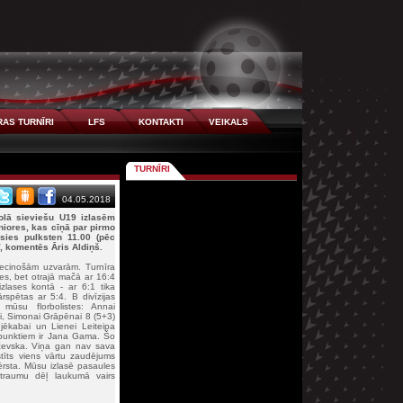
AS TURNĪRI
LFS
KONTAKTI
VEIKALS
TURNĪRI
04.05.2018
olā sieviešu U19 izlasēm
uniores, kas cīņā par pirmo
sies pulksten 11.00 (pēc
V, komentēs Āris Aldiņš.
iecinošām uzvarām. Turnīra
es, bet otrajā mačā ar 16:4
 izlases kontā - ar 6:1 tika
ārspētas ar 5:4. B divīzijas
 mūsu florbolistes: Annai
kti, Simonai Grāpēnai 8 (5+3)
ņjēkabai un Lienei Leiteipa
 punktiem ir Jana Gama. Šo
bčevska. Viņa gan nav sava
stīts viens vārtu zaudējums
vērsta. Mūsu izlasē pasaules
 traumu dēļ laukumā vairs