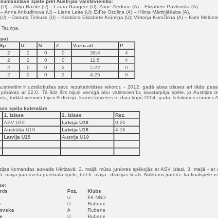
sākumsastāvs spēlē pret Austrijas valstsvienību:
) – Jūlija Rozīte (U) – Laura Gaugere (U); Zane Ziedone (A) – Elizabete Pavlovska (A).
 – Anna Ankudinova (U) – Liene Leite (U); Edīte Ozoliņa (A) – Klinta Mārtiņjēkaba (A).
U) – Danuta Tinkuse (U) – Kristiāna Elizabete Krūmiņa (U); Viktorija Kuročkina (A) – Kate Meldere
a
 Tauriņa.
upa)
Sp.
U.
N.
Z.
Vārtu att.
P.
2
2
0
0
36:4
4
2
2
0
0
11:5
4
2
0
0
2
5:22
0
2
0
0
2
4:25
0
t austrietēm ir uzstādījušas savu rezultativitātes rekordu - 2012. gadā abas izlases arī tikās pas
ija pārākas ar 22:0. Tā līdz šim bijusi vienīgā abu valstsvienību savstarpēja spēle, jo Austrijas
a, turklāt vienmēr bijusi B divīzijā, kamēr latvietes to dara kopš 2004. gadā, lielākoties cīnoties A 
ases spēļu kalendārs
1. izlase
2. izlase
Rez.
ASV U19
Latvija U19
0:20
Austrālija U19
Latvija U19
4:16
Latvija U19
Austrija U19
ijas komandas aizvada Hērizavā: 2. maijā mūsu juniores spēkojās ar ASV izlasi, 3. maijā - ar a
 5. maijā paredzēta pusfināla spēle, bet 6. maijā - divīzijas fināls. Nolikums paredz, ka finālspēle 
se:
rds
Poz.
Klubs
U
FK NND
e
U
Rubene
lovska
A
Rubene
e
U
Rubene