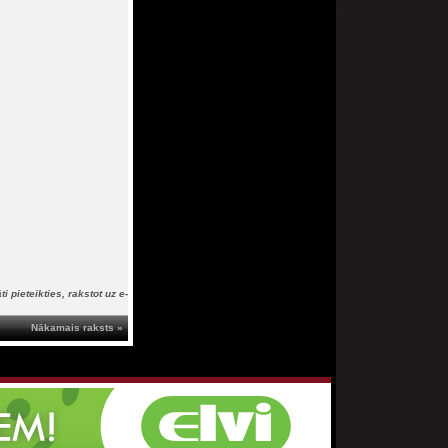
i pieteikties, rakstot uz e-
Nākamais raksts »