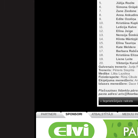
5.
Jūlija Rozīte
6.
Simona Grāpē
7.
Zane Ziedone
8.
Anna Ankudin
9.
Edīte Ozoliņa
10.
Kristiāna Kupl
11.
Letīcija Kalve
12.
Elīna Jeige
13.
Nensija Šimk
14.
Klinta Mārtiņj
15.
Elīna Tauriņa
16.
Kate Meldere
17.
Barbara Rabč
18.
Kristiāna Eliz
19.
Liene Leite
20.
Viktorija Kuro
Galvenais treneris:
Jurijs
Treneris:
Pēteris Stepītis
Mediķe:
Lilita Lazdiņa
Fizioterapeite:
Rūta Cibule
Ekipējuma menedžeris:
Ar
Izlases menedžere:
Dace G
Plašsaziņas līdzekļu pārstā
pasta adresi aris@floorbal
« Iepriekšējais raksts
PARTNERI
SPONSORI
ATBALSTĪTĀJI
MEDIJU P