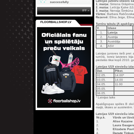
Latvijas junioru izlases 
successfully
1. maiņa:
Simona Grāpēna (U
2. maiņa:
Letīcija Kalve (U)
IFF »
3. maiņa:
Nensija Šimkūna (
Vārtos:
Barbara Rabčevsk
Rezervē:
Elīna Jeige, Elīna
FLOORBALLSHOP.LV
Turnīra tabula (A apakšgr
V.
Izlase
1.
Latvija
2.
Austrija
3.
Austrālija
4.
ASV
Latvijas juniores tieši pre
turnīrā, toreiz latvietes b
piedalās tikai kopš 2010. gad
Latvijas U19 sieviešu izl
Dat.
Plkst.
02.05.
14.00*
03.05.
14.00
04.05.
11.00
05.05.
06.05.
* Latvijas laiks
Apakšgrupas spēles B divīz
maijā, tiksies ar austrietēm.
Latvijas U19 sieviešu izla
Nr.p.k.
Vārds un Uzvā
1.
Alise Kazaine
2.
Laura Gauger
3.
Elizabete Pav
4.
Danute Tinkus