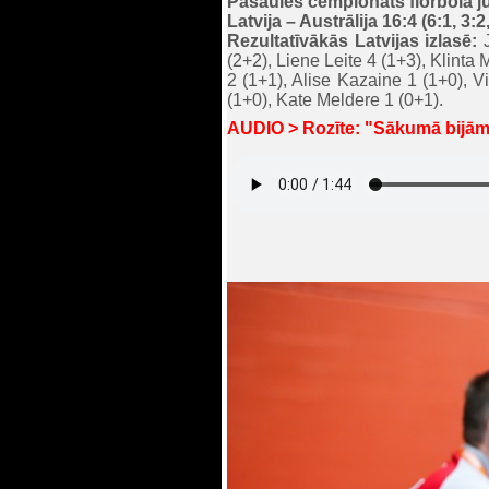
Pasaules čempionāts florbolā j
Latvija – Austrālija 16:4 (6:1, 3:2,
Rezultatīvākās Latvijas izlasē:
J
(2+2), Liene Leite 4 (1+3), Klint
2 (1+1), Alise Kazaine 1 (1+0), V
(1+0), Kate Meldere 1 (0+1).
AUDIO > Rozīte: "Sākumā bijām