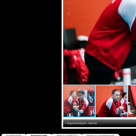
« Iepriekšējais raksts