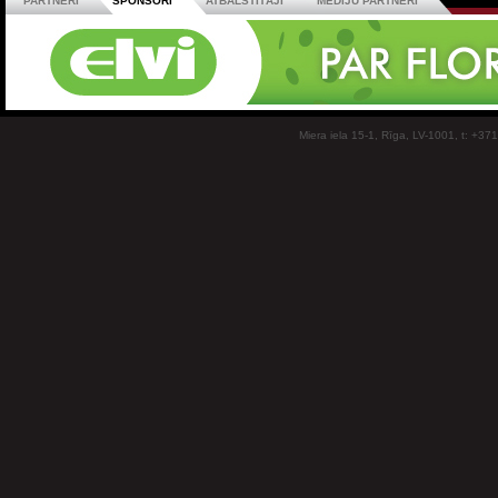
PARTNERI
SPONSORI
ATBALSTĪTĀJI
MEDIJU PARTNERI
Miera iela 15-1, Rīga, LV-1001, t: +37