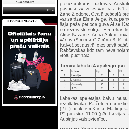
successfully
pretuzbrukums padevās Austrāli
paspēja izvirzīties vadībā ar 6:1 
IFF »
Zane Ziedone. Otrajā trešdaļā pre
vārtsardze Elīna Jeige, kura pamež
FLOORBALLSHOP.LV
šajā pašā periodā guva Alise Kaz
no rezervistu soliņa. Pēc otrās t
Alise Kazaine, Anna Ankudinova 
vārtus (Simona Grāpēna 3, Klinta
Kalve),bet austrālietes savā paš
Rabčevskas līdz tam nevainojamo 
vietu pusfinālā.
Turnīra tabula (A apakšgrupa)
V.
Izlase
Sp.
U.
N.
1.
Latvija
2
2
0
2.
Austrija
2
2
0
3.
Austrālija
2
0
0
4.
ASV
2
0
0
Labākās spēlētājas balvu mūsu 
rezultatīvākā. Pa četriem punkt
(2+1) punktiem Klintai Mārtiņjēk
Rīt pulksten 11.00 (pēc Latvijas 
Austrijas valstsvienību.