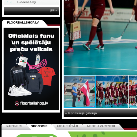
successfully
IFF »
FLOORBALLSHOP.LV
« Iepriekšējā galerija
PARTNERI
SPONSORI
ATBALSTĪTĀJI
MEDIJU PARTNERI