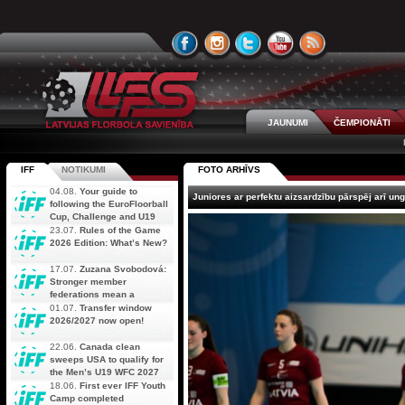
JAUNUMI
ČEMPIONĀTI
IFF
NOTIKUMI
FOTO ARHĪVS
04.08.
Your guide to
Juniores ar perfektu aizsardzību pārspēj arī ungā
following the EuroFloorball
Cup, Challenge and U19
AOFC Qualifiers
23.07.
Rules of the Game
simultaneously
2026 Edition: What’s New?
17.07.
Zuzana Svobodová:
Stronger member
federations mean a
stronger future for floorball
01.07.
Transfer window
2026/2027 now open!
22.06.
Canada clean
sweeps USA to qualify for
the Men’s U19 WFC 2027
18.06.
First ever IFF Youth
Camp completed