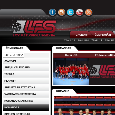
JAUNUMI
ČEMPIONĀTI
Zēni U16
Zēni U14
Zēni U13
Zēni U1
ČEMPIONĀTS
KOMANDAS
Kurši U13
FS Masters/Ul
JAUNUMI
SPĒĻU KALENDĀRS
TABULA
PLAYOFF
SPĒLĒTĀJU STATISTIKA
KOMANDA
VĀRTSARGU STATISTIKA
KOMANDU STATISTIKA
KOMANDAS
SPĒLES NOTEIKUMI