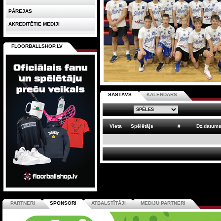
PĀREJAS
AKREDITĒTIE MEDIJI
FLOORBALLSHOP.LV
SASTĀVS
KALENDĀRS
Vieta
Spēlētājs
#
Dz.datum
PARTNERI
SPONSORI
ATBALSTĪTĀJI
MEDIJU PARTNERI