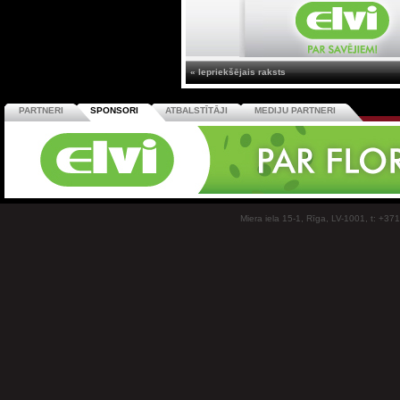
« Iepriekšējais raksts
PARTNERI
SPONSORI
ATBALSTĪTĀJI
MEDIJU PARTNERI
Miera iela 15-1, Rīga, LV-1001, t: +37