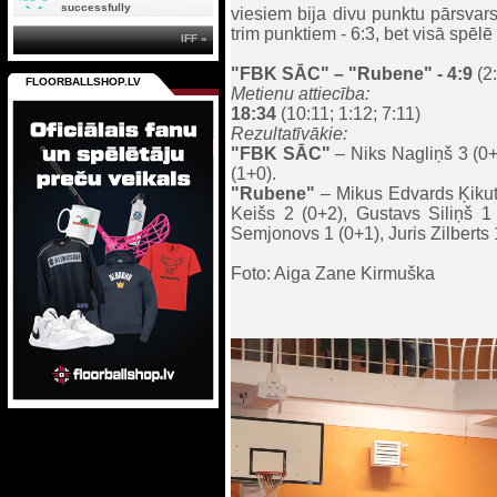
successfully
viesiem bija divu punktu pārsvars 
trim punktiem - 6:3, bet visā spēl
IFF »
"FBK SĀC"
– "Rubene" - 4:9
(2:
FLOORBALLSHOP.LV
Metienu attiecība:
18:34
(10:11; 1:12; 7:11)
Rezultatīvākie:
"FBK SĀC"
– Niks Nagliņš 3 (0+3
(1+0).
"Rubene"
– Mikus Edvards Ķikuts
Keišs 2 (0+2), Gustavs Siliņš 1 
Semjonovs 1 (0+1), Juris Zilberts 
Foto: Aiga Zane Kirmuška