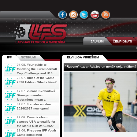
JAUNUMI
ČEMPIONĀTI
IFF
NOTIKUMI
ELVI LĪGA VĪRIEŠIEM
04.08.
Your guide to
"Rubene" uzvar Ādažos un nonāk soļa attālumā 
following the EuroFloorball
Cup, Challenge and U19
AOFC Qualifiers
23.07.
Rules of the Game
simultaneously
2026 Edition: What’s New?
17.07.
Zuzana Svobodová:
Stronger member
federations mean a
stronger future for floorball
01.07.
Transfer window
2026/2027 now open!
22.06.
Canada clean
sweeps USA to qualify for
the Men’s U19 WFC 2027
18.06.
First ever IFF Youth
Camp completed