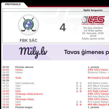
PROTOKOLS
Spēle beigusies
4
Elvi līga vīriešiem
1/4 fināla spēles
28. februāris, 2026
18:00
Ādažu sporta centrs
FBK SĀC
00:00
Perioda sākums
1. periods
00:00
Vārtos
(FBK SĀC) Vārtos -
00:00
Vārtos
(Rubene) Vārtos -
00:00
04:39
Sods
#8 Kristiāns Kociņš
04:39
06:11
Vārti (vairākumā)
0 - 1
#43 Matīss Celms
10:54
Vārti
0 - 2
#25 Mikus Edvards
12:21
Vārti
0 - 3
#43 Matīss Celms 
12:52
Vārti
1 - 3
#22 Ralfs Celmiņš 
14:05
Vārtsargs atstāj laukumu
(FBK SĀC) Vārtsarg
14:44
Sods
#40 Artis Matīss F
14:44
Vārtsarga maiņa
(FBK SĀC) Vārtos -
17:26
Vārti
1 - 4
#13 Ingars Matison
19:30
Vārti
2 - 4
#66 Miks Nagliņš (
20:00
Perioda beigas
1. periods