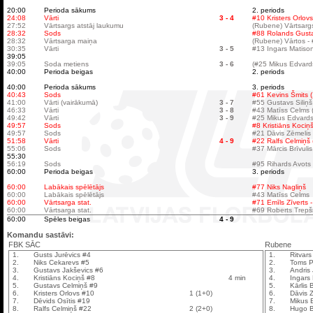
20:00
Perioda sākums
2. periods
24:08
Vārti
3 - 4
#10 Kristers Orlovs
27:52
Vārtsargs atstāj laukumu
(Rubene) Vārtsargs
28:32
Sods
#88 Rolands Gustav
28:32
Vārtsarga maiņa
(Rubene) Vārtos -
30:35
Vārti
3 - 5
#13 Ingars Matison
39:05
39:05
Soda metiens
3 - 6
(#25 Mikus Edvards
40:00
Perioda beigas
2. periods
40:00
Perioda sākums
3. periods
40:43
Sods
#61 Kevins Šmits (
41:00
Vārti (vairākumā)
3 - 7
#55 Gustavs Siliņš
46:33
Vārti
3 - 8
#43 Matīss Celms (#
49:42
Vārti
3 - 9
#25 Mikus Edvards
49:57
Sods
#8 Kristiāns Kociņš
49:57
Sods
#21 Dāvis Zēmelis 
51:58
Vārti
4 - 9
#22 Ralfs Celmiņš 
55:06
Sods
#37 Mārcis Brīvulis
55:30
56:19
Sods
#95 Rihards Avots (
60:00
Perioda beigas
3. periods
60:00
Labākais spēlētājs
#77 Niks Nagliņš
60:00
Labākais spēlētājs
#43 Matīss Celms
60:00
Vārtsarga stat.
#71 Emīls Zīverts -
60:00
Vārtsarga stat.
#69 Roberts Trepšs 
60:00
Spēles beigas
4 - 9
Komandu sastāvi:
FBK SĀC
Rubene
1.
Gusts Jurēvics #4
1.
Ritvars
2.
Niks Cekarevs #5
2.
Toms P
3.
Gustavs Jakševics #6
3.
Andris
4.
Kristiāns Kociņš #8
4 min
4.
Ingars
5.
Gustavs Celmiņš #9
5.
Kārlis 
6.
Kristers Orlovs #10
1 (1+0)
6.
Dāvis 
7.
Dēvids Osītis #19
7.
Mikus 
8.
Ralfs Celmiņš #22
2 (2+0)
8.
Hugo B