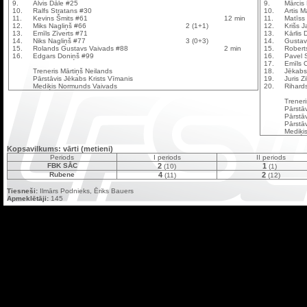
9.
Alvis Dāle #25
9.
Mārcis 
10.
Ralfs Stratans #30
10.
Artis M
11.
Kevins Šmits #61
12 min
11.
Matīss
12.
Miks Nagliņš #66
2 (1+1)
12.
Krišs 
13.
Emīls Zīverts #71
13.
Kārlis
14.
Niks Nagliņš #77
3 (0+3)
14.
Gustav
15.
Rolands Gustavs Vaivads #88
2 min
15.
Robert
16.
Edgars Doniņš #99
16.
Pavel
17.
Emīls 
Treneris Mārtiņš Neilands
18.
Jēkabs
Pārstāvis Jēkabs Krists Vīmanis
19.
Juris Z
Mediķis Normunds Vaivads
20.
Rihard
Trener
Pārstāv
Pārstāv
Pārstāv
Mediķi
Kopsavilkums: vārti (metieni)
Periods
I periods
II periods
FBK SĀC
2
1
(10)
(1)
Rubene
4
2
(11)
(12)
Tiesneši:
Ilmārs Podnieks, Ēriks Bauers
Apmeklētāji:
145