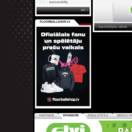
successfully
IFF »
FLOORBALLSHOP.LV
« Iepriekšējais raksts
PARTNERI
SPONSORI
ATBALSTĪTĀJI
MEDIJU P