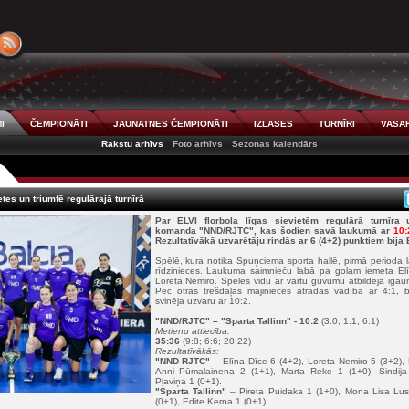
I
ČEMPIONĀTI
JAUNATNES ČEMPIONĀTI
IZLASES
TURNĪRI
VASAR
Rakstu arhīvs
Foto arhīvs
Sezonas kalendārs
tes un triumfē regulārajā turnīrā
Par ELVI florbola līgas sievietēm regulārā turnīra 
komanda "NND/RJTC", kas šodien savā laukumā ar
10:
Rezultatīvākā uzvarētāju rindās ar 6 (4+2) punktiem bija 
Spēlē, kura notika Spuņciema sporta hallē, pirmā perioda la
rīdzinieces. Laukuma saimnieču labā pa golam iemeta Elī
Loreta Nemiro. Spēles vidū ar vārtu guvumu atbildēja igaun
Pēc otrās trešdaļas mājinieces atradās vadībā ar 4:1, 
svinēja uzvaru ar 10:2.
"NND/RJTC"
– "Sparta Tallinn" - 10:2
(3:0, 1:1, 6:1)
Metienu attiecība:
35:36
(9:8; 6:6; 20:22)
Rezultatīvākās:
"NND RJTC"
– Elīna Dīce 6 (4+2), Loreta Nemiro 5 (3+2), 
Anni Pūmalainena 2 (1+1), Marta Reke 1 (1+0), Sindija 
Pļaviņa 1 (0+1).
"Sparta Tallinn"
– Pireta Puidaka 1 (1+0), Mona Lisa Lust
(0+1), Edite Kerna 1 (0+1).