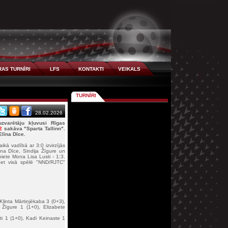
AS TURNĪRI
LFS
KONTAKTI
VEIKALS
TURNĪRI
28.02.2026
uzvarētāju kļuvusi Rīgas
2
sakāva "Sparta Tallinn".
Elīna Dīce.
ikā vadībā ar 3:0 izvirzījās
na Dīce, Sindija Žīgure un
iete Mona Lisa Lusti - 1:3.
bet visā spēlē "NND/RJTC"
Klinta Mārtiņjēkaba 3 (0+3),
Žīgure 1 (1+0), Elizabete
i 1 (1+0), Kadi Keinaste 1