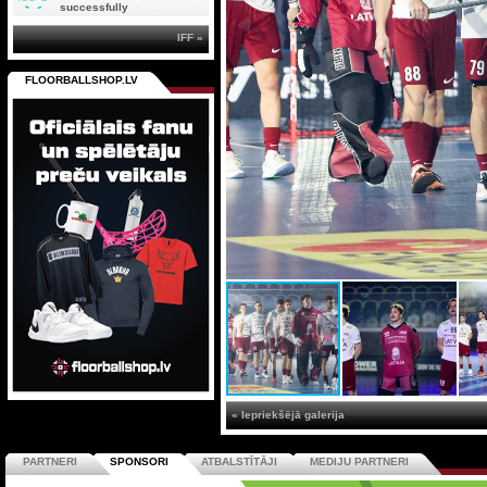
successfully
IFF »
FLOORBALLSHOP.LV
« Iepriekšējā galerija
PARTNERI
SPONSORI
ATBALSTĪTĀJI
MEDIJU PARTNERI