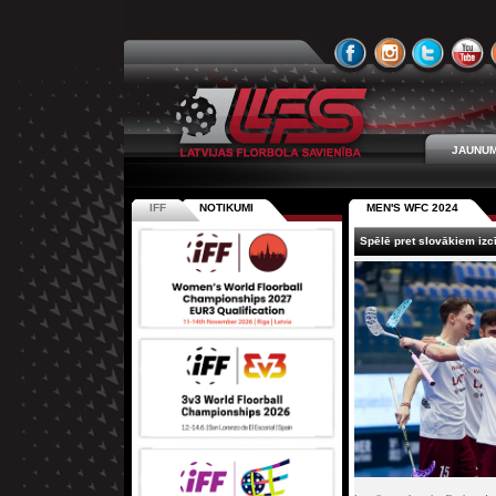
JAUNUM
IFF
NOTIKUMI
MEN'S WFC 2024
Spēlē pret slovākiem izcī