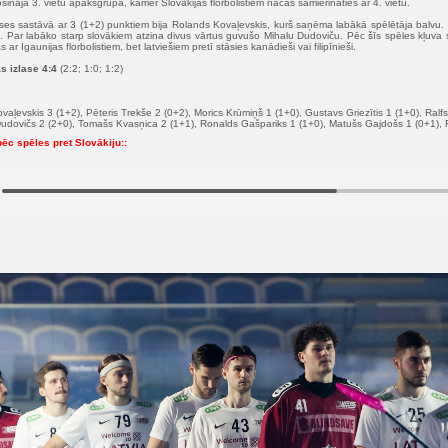
ošināja 3. vietu apakšgrupā, kamēr Slovākijas florbolistiem nācās samierināties ar 4. vietu.
zlases sastāvā ar 3 (1+2) punktiem bija Rolands Kovaļevskis, kurš saņēma labākā spēlētāja balvu
s. Par labāko starp slovākiem atzina divus vārtus guvušo Mihalu Dudoviču. Pēc šīs spēles kļuva sk
 ar Igaunijas florbolistiem, bet latviešiem pretī stāsies kanādieši vai filipīnieši.
as izlase 4:4
(2:2; 1:0; 1:2)
aļevskis 3 (1+2), Pēteris Trekše 2 (0+2), Morics Krūmiņš 1 (1+0), Gustavs Griezītis 1 (1+0), Ralfs
udovičs 2 (2+0), Tomašs Kvasņica 2 (1+1), Ronalds Gašpariks 1 (1+0), Matušs Gajdošs 1 (0+1), F
c spēles pret Slovākiju::