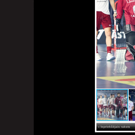
« Iepriekšējais raksts