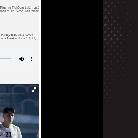
. Pēterim Trekšem šajā mačā
aidrs, ka Slovākijas izlasei
 Matīss Balodis 1 (1+0).
ilips Čonka-Skiba 1 (0+1).