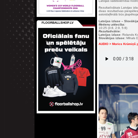
Latvijas valstsvienībai nodr
Rezultatīvākais Latvijas i
divas rezultatīvas piespēle
astotdaļfinālā būs jāspēkojas
Latvijas izlase – Slovākij
FLOORBALLSHOP.LV
Metienu attiecība:
10:25 (3:8, 2:9, 5:8)
Rezultatīvākie:
Latvijas izlase:
Rolands Kov
Slovākijas izlase:
Mihals D
AUDIO > Morics Krūmiņš pē