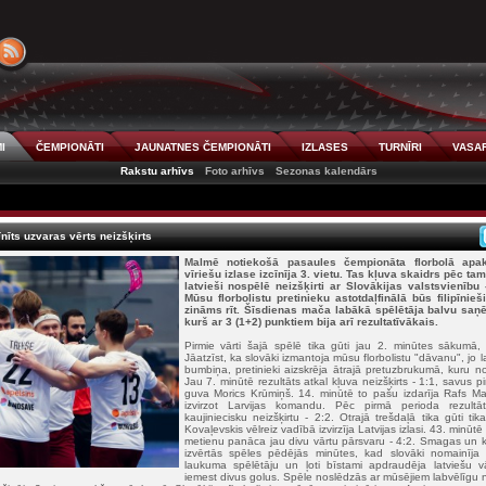
I
ČEMPIONĀTI
JAUNATNES ČEMPIONĀTI
IZLASES
TURNĪRI
VASAR
Rakstu arhīvs
Foto arhīvs
Sezonas kalendārs
nīts uzvaras vērts neizšķirts
Malmē notiekošā pasaules čempionāta florbolā apakš
vīriešu izlase izcīnīja 3. vietu. Tas kļuva skaidrs pēc t
latvieši nospēlē neizšķirti ar Slovākijas valstsvienību
Mūsu florbolistu pretinieku astotdaļfinālā būs filipīnie
zināms rīt. Šīsdienas mača labākā spēlētāja balvu sa
kurš ar 3 (1+2) punktiem bija arī rezultatīvākais.
Pirmie vārti šajā spēlē tika gūti jau 2. minūtes sākumā, t
Jāatzīst, ka slovāki izmantoja mūsu florbolistu "dāvanu", jo
bumbiņa, pretinieki aizskrēja ātrajā pretuzbrukumā, kuru n
Jau 7. minūtē rezultāts atkal kļuva neizšķirts - 1:1, savus pi
guva Morics Krūmiņš. 14. minūtē to pašu izdarīja Rafs Ma
izvirzot Larvijas komandu. Pēc pirmā perioda rezultā
kaujiniecisku neizšķirtu - 2:2. Otrajā trešdaļā tika gūti tik
Kovaļevskis vēlreiz vadībā izvirzīja Latvijas izlasi. 43. minūt
metienu panāca jau divu vārtu pārsvaru - 4:2. Smagas un krit
izvērtās spēles pēdējās minūtes, kad slovāki nomainīja
laukuma spēlētāju un ļoti bīstami apdraudēja latviešu vā
iemest divus golus. Spēle noslēdzās ar mūsējiem labvēlīgu ne