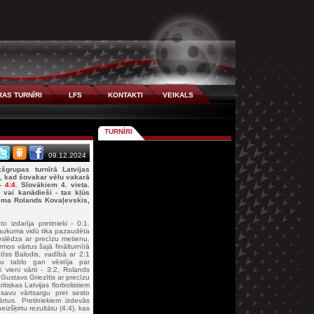
AS TURNĪRI
LFS
KONTAKTI
VEIKALS
TURNĪRI
09.12.2024
grupas turnīrā Latvijas
am, kad šovakar vēlu vakarā
 -
4:4
. Slovākiem 4. vieta.
ši vai kanādieši - tas kļūs
ņēma Rolands Kovaļevskis,
o izdarīja pretinieki - 0:1.
 laukuma vidū tika pazaudēta
oslēdza ar precīzu metienu.
rmos vārtus šajā finālturnīrā
tīss Balodis, vadībā ar 2:1
tu tablo gan vēstīja par
ai vieni vārti - 3:2, Rolands
ē Gustavs Griezītis ar precīzu
iskas Latvijas florbolistiem
 savu vārtsargu pret sesto
rtus. Pretiniekiem izdevās
izšķirtu rezultātu (4:4), kas