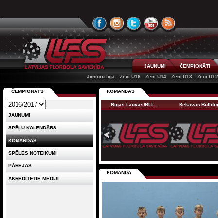
JAUNUMI
ČEMPIONĀTI
Junioru līga
Zēni U16
Zēni U14
Zēni U13
Zēni U1
ČEMPIONĀTS
KOMANDAS
Rīgas Lauvas/BLL…
Ķekavas Bulld
JAUNUMI
SPĒĻU KALENDĀRS
KOMANDAS
SPĒLES NOTEIKUMI
PĀREJAS
KOMANDA
AKREDITĒTIE MEDIJI