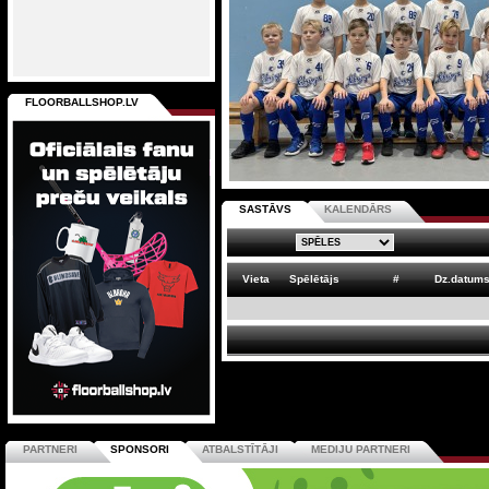
FLOORBALLSHOP.LV
SASTĀVS
KALENDĀRS
Vieta
Spēlētājs
#
Dz.datum
PARTNERI
SPONSORI
ATBALSTĪTĀJI
MEDIJU PARTNERI