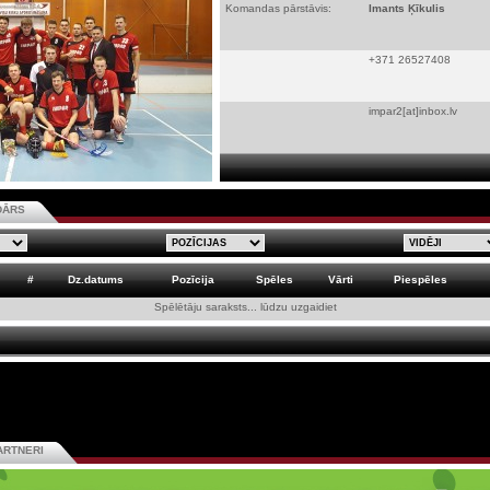
Komandas pārstāvis:
Imants Ķīkulis
+371 26527408
impar2[at]inbox.lv
DĀRS
#
Dz.datums
Pozīcija
Spēles
Vārti
Piespēles
Spēlētāju saraksts... lūdzu uzgaidiet
ARTNERI