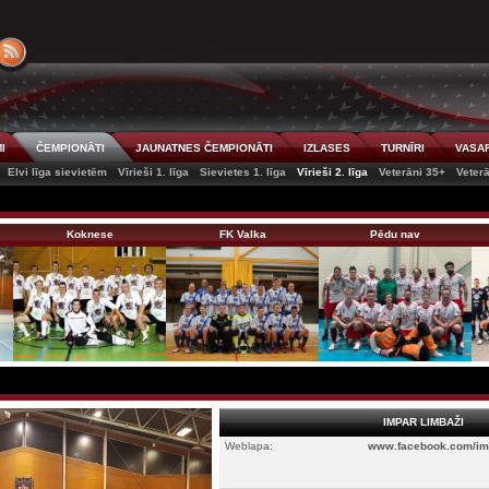
I
ČEMPIONĀTI
JAUNATNES ČEMPIONĀTI
IZLASES
TURNĪRI
VASAR
Elvi līga sievietēm
Vīrieši 1. līga
Sievietes 1. līga
Vīrieši 2. līga
Veterāni 35+
Veter
Koknese
FK Valka
Pēdu nav
IMPAR LIMBAŽI
Weblapa:
www.facebook.com/im