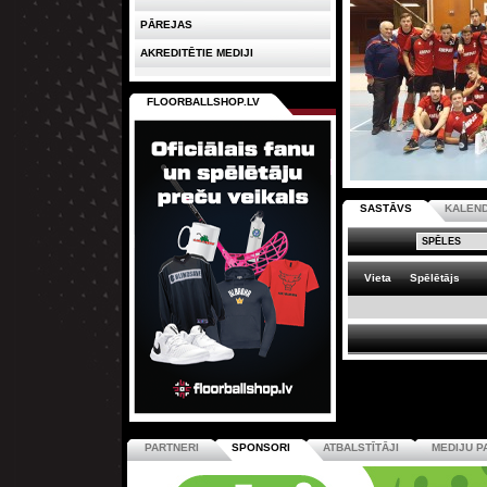
PĀREJAS
AKREDITĒTIE MEDIJI
FLOORBALLSHOP.LV
SASTĀVS
KALEN
Vieta
Spēlētājs
PARTNERI
SPONSORI
ATBALSTĪTĀJI
MEDIJU P