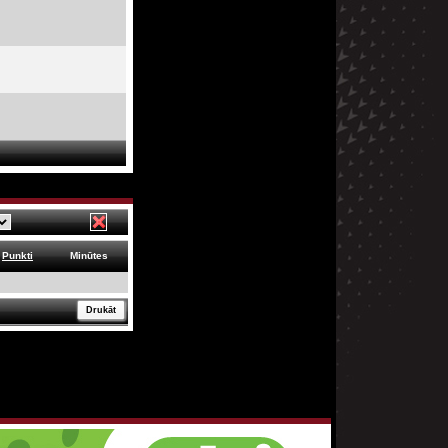
Punkti
Minūtes
Drukāt