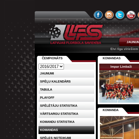
JAUNUM
Elvi līga vīriešiem
ČEMPIONĀTS
KOMANDAS
Impar Limbaži
JAUNUMI
SPĒĻU KALENDĀRS
TABULA
PLAYOFF
SPĒLĒTĀJU STATISTIKA
KOMANDA
VĀRTSARGU STATISTIKA
KOMANDU STATISTIKA
KOMANDAS
SPĒLES NOTEIKUMI