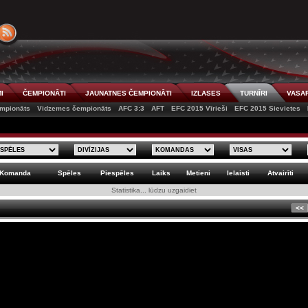
I
ČEMPIONĀTI
JAUNATNES ČEMPIONĀTI
IZLASES
TURNĪRI
VASAR
mpionāts
Vidzemes čempionāts
AFC 3:3
AFT
EFC 2015 Vīrieši
EFC 2015 Sievietes
Komanda
Spēles
Piespēles
Laiks
Metieni
Ielaisti
Atvairīti
Statistika... lūdzu uzgaidiet
<<