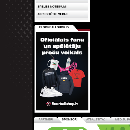
SPĒLES NOTEIKUMI
AKREDITĒTIE MEDIJI
FLOORBALLSHOP.LV
PARTNERI
SPONSORI
ATBALSTĪTĀJI
MEDIJU P