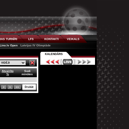
AS TURNĪRI
LFS
KONTAKTI
VEIKALS
Lino.lv Open
Latvijas IV Olimpiāde
KALENDĀRS
Atvairīto
Sodi
%
minūtes
<
>
>>
Drukāt