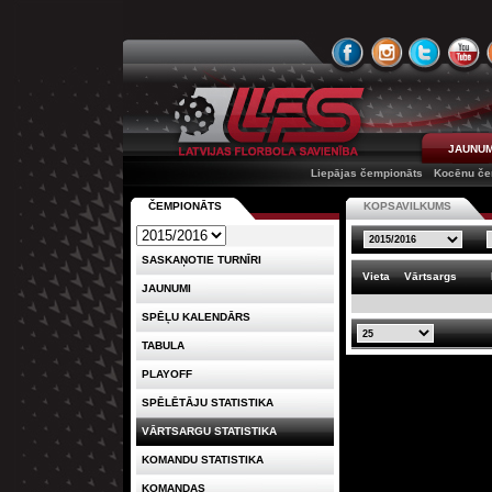
JAUNUM
Liepājas čempionāts
Kocēnu če
ČEMPIONĀTS
KOPSAVILKUMS
SASKAŅOTIE TURNĪRI
Vieta
Vārtsargs
JAUNUMI
SPĒĻU KALENDĀRS
TABULA
PLAYOFF
SPĒLĒTĀJU STATISTIKA
VĀRTSARGU STATISTIKA
KOMANDU STATISTIKA
KOMANDAS