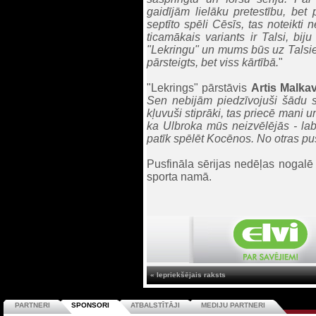
gaidījām lielāku pretestību, bet 
septīto spēli Cēsīs, tas noteikti
ticamākais variants ir Talsi, bi
"Lekringu" un mums būs uz Talsie
pārsteigts, bet viss kārtībā.
"
"Lekrings" pārstāvis
Artis Malka
Sen nebijām piedzīvojuši šādu sē
kļuvuši stiprāki, tas priecē mani u
ka Ulbroka mūs neizvēlējās - lab
patīk spēlēt Kocēnos. No otras puse
Pusfināla sērijas nedēļas nogal
sporta namā.
« Iepriekšējais raksts
PARTNERI
SPONSORI
ATBALSTĪTĀJI
MEDIJU PARTNERI