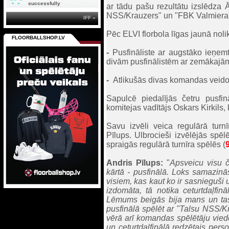
successfully
ar tādu pašu rezultātu izslēdza
NSS/Krauzers" un "FBK Valmiera" du
IFF »
Pēc ELVI florbola līgas jaunā noli
FLOORBALLSHOP.LV
-
Pusfināliste ar augstāko ieņemt
divām pusfinālistēm ar zemākajām
-
Atlikušās divas komandas veido o
Sapulcē piedalījās četru pusfi
komitejas vadītājs Oskars Kirkils,
Savu izvēli veica regulārā turn
Pīlups. Ulbrocieši izvēlējās spēl
spraigās regulārā turnīra spēlēs (
Andris Pīlups:
"
Apsveicu visu 
kārtā - pusfinālā. Loks samazinā
visiem, kas kaut ko ir sasnieguši
izdomāta, tā notika ceturtdaļfinā
Lēmums beigās bija mans un tas 
pusfinālā spēlēt ar "Talsu NSS/Kra
vērā arī komandas spēlētāju viedok
un ceturtdaļfinālā redzētais pers