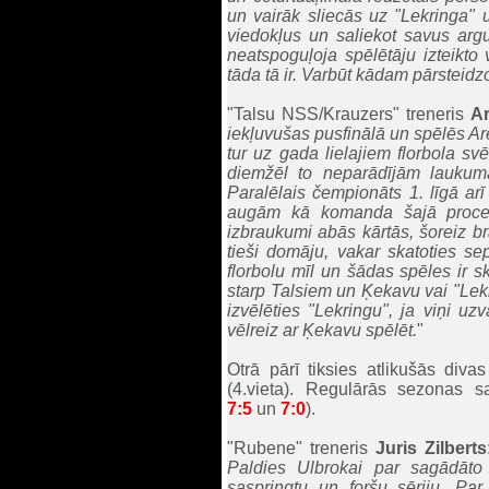
un vairāk sliecās uz "Lekringa"
viedokļus un saliekot savus argu
neatspoguļoja spēlētāju izteikto
tāda tā ir. Varbūt kādam pārsteid
"Talsu NSS/Krauzers" treneris
Ar
iekļuvušas pusfinālā un spēlēs Arē
tur uz gada lielajiem florbola svē
diemžēl to neparādījām laukumā 
Paralēlais čempionāts 1. līgā arī
augām kā komanda šajā procesā
izbraukumi abās kārtās, šoreiz br
tieši domāju, vakar skatoties sep
florbolu mīl un šādas spēles ir s
starp Talsiem un Ķekavu
vai "Lek
izvēlēties "Lekringu", ja viņi u
vēlreiz ar Ķekavu spēlēt.
"
Otrā pārī tiksies atlikušās di
(4.vieta). Regulārās sezonas sa
7:5
un
7:0
).
"Rubene" treneris
Juris Zilberts
Paldies Ulbrokai par sagādāto
saspringtu un foršu sēriju. Par