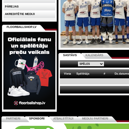
PĀREJAS
AKREDITĒTIE MEDIJI
FLOORBALLSHOP.LV
SASTĀVS
KALENDĀRS
Vieta
Spēlētājs
#
Dz.datum
PARTNERI
SPONSORI
ATBALSTĪTĀJI
MEDIJU PARTNERI