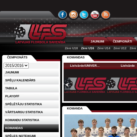
JAUNUMI
ČEMPIONĀTI
Zēni U18
Zēni U16
Zēni U14
Zēni U12
Zēni
ČEMPIONĀTS
KOMANDAS
Lielvārde/UNIVER…
Lielvārde
JAUNUMI
SPĒĻU KALENDĀRS
TABULA
PLAYOFF
SPĒLĒTĀJU STATISTIKA
KOMANDA
VĀRTSARGU STATISTIKA
KOMANDU STATISTIKA
KOMANDAS
SPĒLES NOTEIKUMI