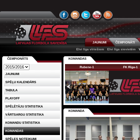
JAUNUMI
ČEMPIONĀTI
Elvi līga vīriešiem
Elvi līga sievietēm
ČEMPIONĀTS
KOMANDAS
Rubene-1
FK Rīga-1
JAUNUMI
SPĒĻU KALENDĀRS
TABULA
PLAYOFF
SPĒLĒTĀJU STATISTIKA
KOMANDA
VĀRTSARGU STATISTIKA
KOMANDU STATISTIKA
KOMANDAS
SPĒLES NOTEIKUMI