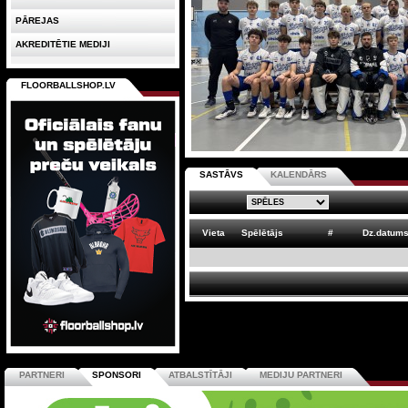
PĀREJAS
AKREDITĒTIE MEDIJI
FLOORBALLSHOP.LV
SASTĀVS
KALENDĀRS
Vieta
Spēlētājs
#
Dz.datum
PARTNERI
SPONSORI
ATBALSTĪTĀJI
MEDIJU PARTNERI