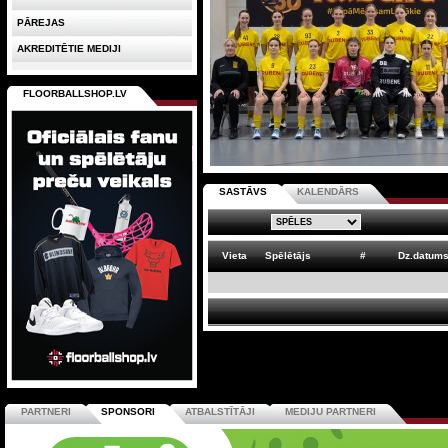
PĀREJAS
AKREDITĒTIE MEDIJI
FLOORBALLSHOP.LV
SASTĀVS
KALENDĀRS
Vieta
Spēlētājs
#
Dz.datum
PARTNERI
SPONSORI
ATBALSTĪTĀJI
MEDIJU PARTNERI