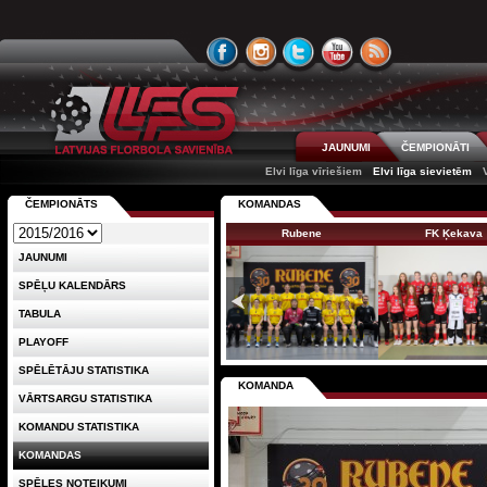
JAUNUMI
ČEMPIONĀTI
Elvi līga vīriešiem
Elvi līga sievietēm
ČEMPIONĀTS
KOMANDAS
Rubene
FK Ķekava
JAUNUMI
SPĒĻU KALENDĀRS
TABULA
PLAYOFF
SPĒLĒTĀJU STATISTIKA
KOMANDA
VĀRTSARGU STATISTIKA
KOMANDU STATISTIKA
KOMANDAS
SPĒLES NOTEIKUMI