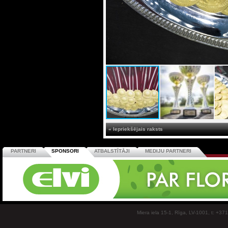
« Iepriekšējais raksts
PARTNERI
SPONSORI
ATBALSTĪTĀJI
MEDIJU PARTNERI
Miera iela 15-1, Rīga, LV-1001, t: +37