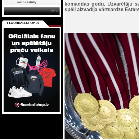
successfully
komandas godu. Uzvarētāju sa
spēli aizvadīja vārtsardze Estere
IFF »
FLOORBALLSHOP.LV