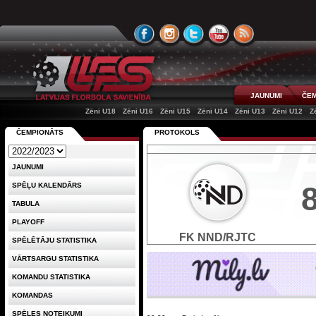
JAUNUMI
ČEM
Zēni U18
Zēni U16
Zēni U15
Zēni U14
Zēni U13
Zēni U12
Z
ČEMPIONĀTS
PROTOKOLS
JAUNUMI
SPĒĻU KALENDĀRS
TABULA
PLAYOFF
FK NND/RJTC
SPĒLĒTĀJU STATISTIKA
VĀRTSARGU STATISTIKA
KOMANDU STATISTIKA
KOMANDAS
SPĒLES NOTEIKUMI