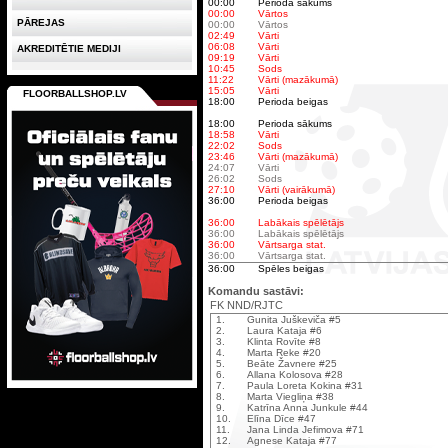
00:00
Perioda sākums
00:00
Vārtos
PĀREJAS
00:00
Vārtos
02:49
Vārti
06:08
Vārti
AKREDITĒTIE MEDIJI
09:19
Vārti
10:45
Sods
11:22
Vārti (mazākumā)
15:05
Vārti
FLOORBALLSHOP.LV
18:00
Perioda beigas
18:00
Perioda sākums
18:58
Vārti
22:02
Sods
23:46
Vārti (mazākumā)
24:07
Vārti
26:02
Sods
27:10
Vārti (vairākumā)
36:00
Perioda beigas
36:00
Labākais spēlētājs
36:00
Labākais spēlētājs
36:00
Vārtsarga stat.
36:00
Vārtsarga stat.
36:00
Spēles beigas
Komandu sastāvi:
FK NND/RJTC
1.
Gunita Juškeviča #5
2.
Laura Kataja #6
3.
Klinta Rovīte #8
4.
Marta Reke #20
5.
Beāte Žavnere #25
6.
Allana Kolosova #28
7.
Paula Loreta Kokina #31
8.
Marta Viegliņa #38
9.
Katrīna Anna Junkule #44
10.
Elīna Dīce #47
11.
Jana Linda Jefimova #71
12.
Agnese Kataja #77