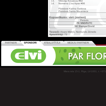
13.
Viktorija Kovaļova #82
14.
Normena Līva Apse #96
Pārstāvis Karīna Saidova
Pārstāvis Santa Muceniece
Kopsavilkums: vārti (metieni)
Periods
FK NND/RJTC
SK Slampe/Zevid
Tiesneši:
Aivars Māliņš, Normunds Zēmelis
Apmeklētāji:
73
PARTNERI
SPONSORI
ATBALSTĪTĀJI
MEDIJU PARTNERI
Miera iela 15-1, Rīga, LV-1001, t: +37