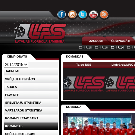
JAUNUMI
ČEMPIONĀTI
Zēni U18
Zēni U16
Zēni U14
Zēni 
ČEMPIONĀTS
KOMANDAS
Talsu NSS
Lielvārde/MRK
JAUNUMI
SPĒĻU KALENDĀRS
TABULA
PLAYOFF
SPĒLĒTĀJU STATISTIKA
KOMANDA
VĀRTSARGU STATISTIKA
KOMANDU STATISTIKA
KOMANDAS
SPĒLES NOTEIKUMI