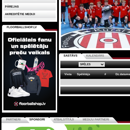
PĀREJAS
AKREDITĒTIE MEDIJI
FLOORBALLSHOP.LV
SASTĀVS
KALENDĀRS
Vieta
Spēlētājs
#
Dz.datum
PARTNERI
SPONSORI
ATBALSTĪTĀJI
MEDIJU PARTNERI